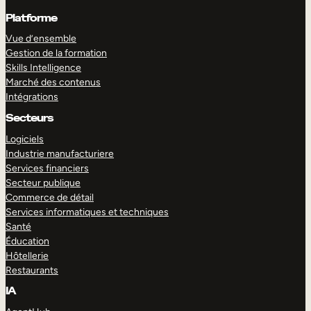
Platforme
Vue d’ensemble
Gestion de la formation
Skills Intelligence
Marché des contenus
Intégrations
Secteurs
Logiciels
Industrie manufacturiere
Services financiers
Secteur publique
Commerce de détail
Services informatiques et techniques
Santé
Éducation
Hôtellerie
Restaurants
IA