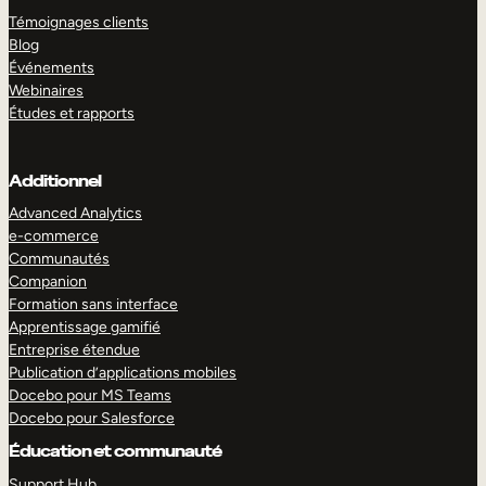
Témoignages clients
Blog
Événements
Webinaires
Études et rapports
Additionnel
Advanced Analytics
e-commerce
Communautés
Companion
Formation sans interface
Apprentissage gamifié
Entreprise étendue
Publication d’applications mobiles
Docebo pour MS Teams
Docebo pour Salesforce
Éducation et communauté
Support Hub