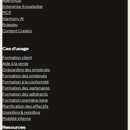
AgentHub
Enterprise Knowledge
MCP
Harmony AI
Roleplay
Content Creator
Cas d’usage
Formation client
Aide à la vente
Onboarding des employés
Formation des employés
Formation à la conformité
Formation des partenaires
Formation des adhérents
Formation première ligne
Planification des effectifs
Upskilling & reskilling
Mobilité interne
Resources