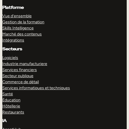
Platforme
Vue d’ensemble
Gestion de la formation
Skills Intelligence
Marché des contenus
Intégrations
Secteurs
Logiciels
Industrie manufacturiere
Services financiers
Secteur publique
Commerce de détail
Services informatiques et techniques
Santé
Éducation
Hôtellerie
Restaurants
IA