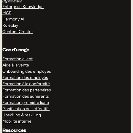
AgentHub
Enterprise Knowledge
MCP
Harmony AI
Roleplay
Content Creator
Cas d’usage
Formation client
Aide à la vente
Onboarding des employés
Formation des employés
Formation à la conformité
Formation des partenaires
Formation des adhérents
Formation première ligne
Planification des effectifs
Upskilling & reskilling
Mobilité interne
Resources