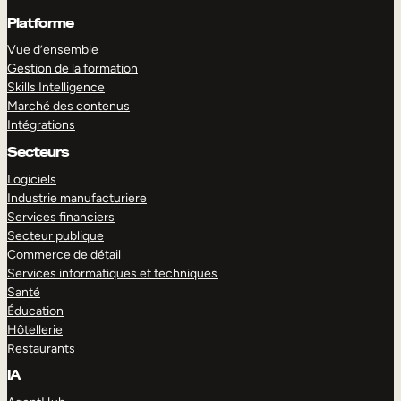
Platforme
Vue d’ensemble
Gestion de la formation
Skills Intelligence
Marché des contenus
Intégrations
Secteurs
Logiciels
Industrie manufacturiere
Services financiers
Secteur publique
Commerce de détail
Services informatiques et techniques
Santé
Éducation
Hôtellerie
Restaurants
IA