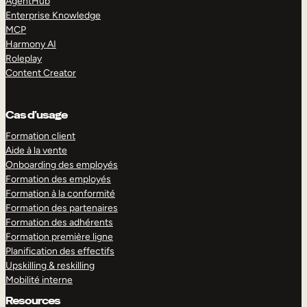
AgentHub
Enterprise Knowledge
MCP
Harmony AI
Roleplay
Content Creator
Cas d’usage
Formation client
Aide à la vente
Onboarding des employés
Formation des employés
Formation à la conformité
Formation des partenaires
Formation des adhérents
Formation première ligne
Planification des effectifs
Upskilling & reskilling
Mobilité interne
Resources