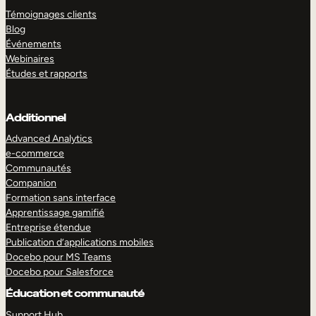
Témoignages clients
Blog
Événements
Webinaires
Études et rapports
Additionnel
Advanced Analytics
e-commerce
Communautés
Companion
Formation sans interface
Apprentissage gamifié
Entreprise étendue
Publication d’applications mobiles
Docebo pour MS Teams
Docebo pour Salesforce
Éducation et communauté
Support Hub