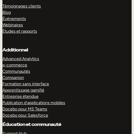
Témoignages clients
Blog
Événements
Webinaires
Études et rapports
Additionnel
Advanced Analytics
e-commerce
Communautés
Companion
Formation sans interface
Apprentissage gamifié
Entreprise étendue
Publication d’applications mobiles
Docebo pour MS Teams
Docebo pour Salesforce
Éducation et communauté
Support Hub