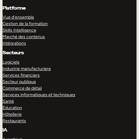
Platforme
Vue d’ensemble
Gestion de la formation
Skills Intelligence
Marché des contenus
Intégrations
Secteurs
Logiciels
Industrie manufacturiere
Services financiers
Secteur publique
Commerce de détail
Services informatiques et techniques
Santé
Éducation
Hôtellerie
Restaurants
IA