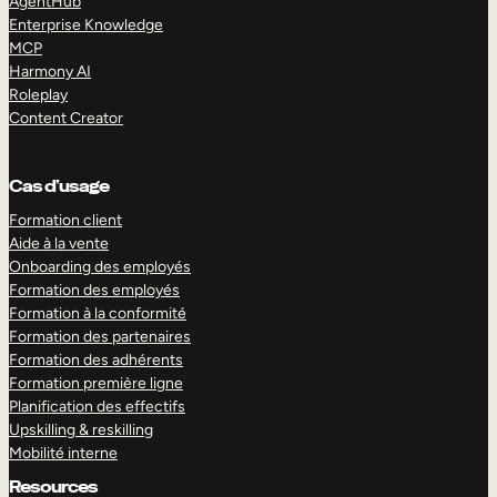
AgentHub
Enterprise Knowledge
MCP
Harmony AI
Roleplay
Content Creator
Cas d’usage
Formation client
Aide à la vente
Onboarding des employés
Formation des employés
Formation à la conformité
Formation des partenaires
Formation des adhérents
Formation première ligne
Planification des effectifs
Upskilling & reskilling
Mobilité interne
Resources