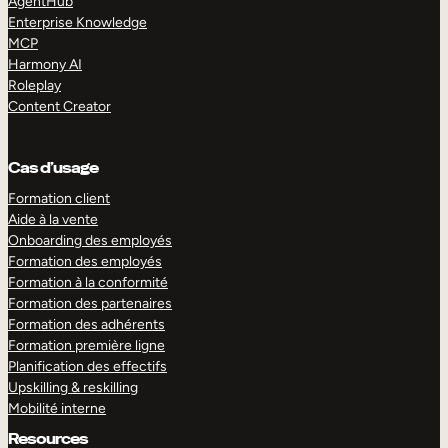
AgentHub
Enterprise Knowledge
MCP
Harmony AI
Roleplay
Content Creator
Cas d’usage
Formation client
Aide à la vente
Onboarding des employés
Formation des employés
Formation à la conformité
Formation des partenaires
Formation des adhérents
Formation première ligne
Planification des effectifs
Upskilling & reskilling
Mobilité interne
Resources