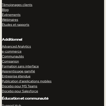
Témoignages clients
Blog
Événements
Webinaires
Études et rapports
Additionnel
Advanced Analytics
e-commerce
Communautés
Companion
Formation sans interface
Apprentissage gamifié
Entreprise étendue
Publication d’applications mobiles
Docebo pour MS Teams
Docebo pour Salesforce
Éducation et communauté
Support Hub