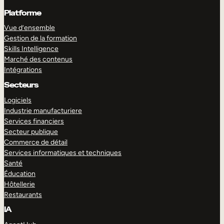
Platforme
Vue d’ensemble
Gestion de la formation
Skills Intelligence
Marché des contenus
Intégrations
Secteurs
Logiciels
Industrie manufacturiere
Services financiers
Secteur publique
Commerce de détail
Services informatiques et techniques
Santé
Éducation
Hôtellerie
Restaurants
IA