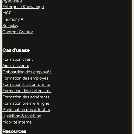
AgentHub
Enterprise Knowledge
MCP
Harmony AI
Roleplay
Content Creator
Cas d’usage
Formation client
Aide à la vente
Onboarding des employés
Formation des employés
Formation à la conformité
Formation des partenaires
Formation des adhérents
Formation première ligne
Planification des effectifs
Upskilling & reskilling
Mobilité interne
Resources