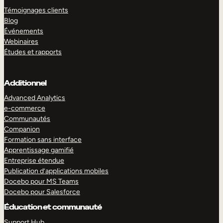
Témoignages clients
Blog
Événements
Webinaires
Études et rapports
Additionnel
Advanced Analytics
e-commerce
Communautés
Companion
Formation sans interface
Apprentissage gamifié
Entreprise étendue
Publication d’applications mobiles
Docebo pour MS Teams
Docebo pour Salesforce
Éducation et communauté
Support Hub