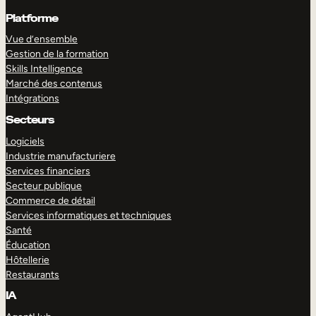
Platforme
Vue d’ensemble
Gestion de la formation
Skills Intelligence
Marché des contenus
Intégrations
Secteurs
Logiciels
Industrie manufacturiere
Services financiers
Secteur publique
Commerce de détail
Services informatiques et techniques
Santé
Éducation
Hôtellerie
Restaurants
IA