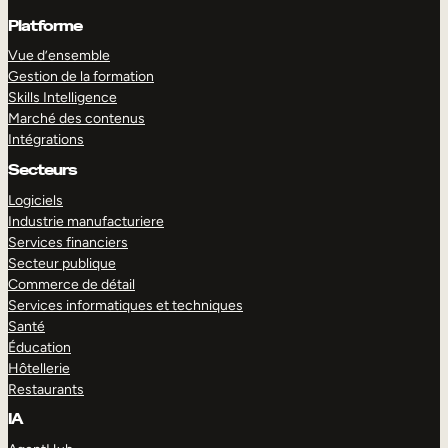
Platforme
Vue d’ensemble
Gestion de la formation
Skills Intelligence
Marché des contenus
Intégrations
Secteurs
Logiciels
Industrie manufacturiere
Services financiers
Secteur publique
Commerce de détail
Services informatiques et techniques
Santé
Éducation
Hôtellerie
Restaurants
IA