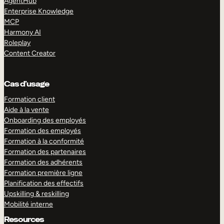
AgentHub
Enterprise Knowledge
MCP
Harmony AI
Roleplay
Content Creator
Cas d’usage
Formation client
Aide à la vente
Onboarding des employés
Formation des employés
Formation à la conformité
Formation des partenaires
Formation des adhérents
Formation première ligne
Planification des effectifs
Upskilling & reskilling
Mobilité interne
Resources