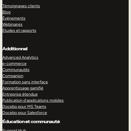
Témoignages clients
Blog
Événements
Webinaires
Études et rapports
Additionnel
Advanced Analytics
e-commerce
Communautés
Companion
Formation sans interface
Apprentissage gamifié
Entreprise étendue
Publication d’applications mobiles
Docebo pour MS Teams
Docebo pour Salesforce
Éducation et communauté
Support Hub