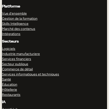
Platforme
Vue d’ensemble
Gestion de la formation
Skills Intelligence
Marché des contenus
Intégrations
Secteurs
Logiciels
Industrie manufacturiere
Services financiers
Secteur publique
Commerce de détail
Services informatiques et techniques
Santé
Éducation
Hôtellerie
Restaurants
IA