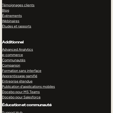
Témoignages clients
Blog
Événements
Webinaires
Études et rapports
Additionnel
Advanced Analytics
e-commerce
Communautés
Companion
Formation sans interface
Apprentissage gamifié
Entreprise étendue
Publication d’applications mobiles
Docebo pour MS Teams
Docebo pour Salesforce
Éducation et communauté
Support Hub