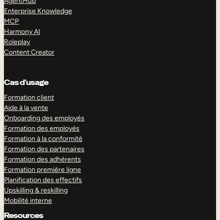
AgentHub
Enterprise Knowledge
MCP
Harmony AI
Roleplay
Content Creator
Cas d’usage
Formation client
Aide à la vente
Onboarding des employés
Formation des employés
Formation à la conformité
Formation des partenaires
Formation des adhérents
Formation première ligne
Planification des effectifs
Upskilling & reskilling
Mobilité interne
Resources