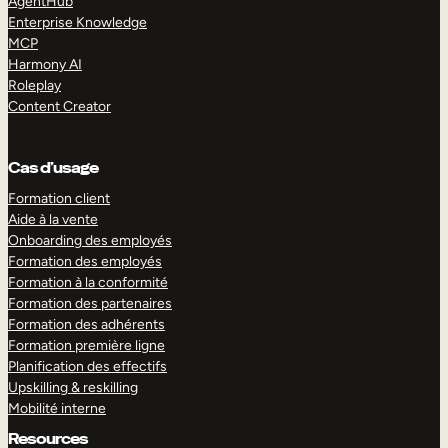
AgentHub
Enterprise Knowledge
MCP
Harmony AI
Roleplay
Content Creator
Cas d’usage
Formation client
Aide à la vente
Onboarding des employés
Formation des employés
Formation à la conformité
Formation des partenaires
Formation des adhérents
Formation première ligne
Planification des effectifs
Upskilling & reskilling
Mobilité interne
Resources