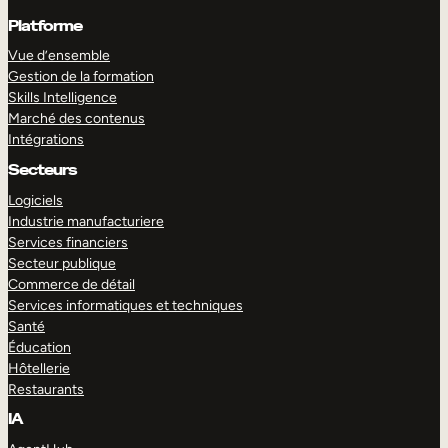
Platforme
Vue d’ensemble
Gestion de la formation
Skills Intelligence
Marché des contenus
Intégrations
Secteurs
Logiciels
Industrie manufacturiere
Services financiers
Secteur publique
Commerce de détail
Services informatiques et techniques
Santé
Éducation
Hôtellerie
Restaurants
IA