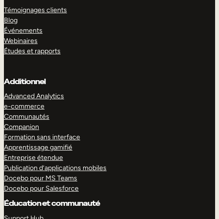
Témoignages clients
Blog
Événements
Webinaires
Études et rapports
Additionnel
Advanced Analytics
e-commerce
Communautés
Companion
Formation sans interface
Apprentissage gamifié
Entreprise étendue
Publication d’applications mobiles
Docebo pour MS Teams
Docebo pour Salesforce
Éducation et communauté
Support Hub