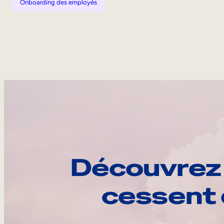
Onboarding des employés
Découvrez 
cessent 