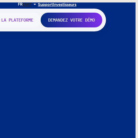
FR
EN
IT
Support
Investisseurs
 LA PLATEFORME
DEMANDEZ VOTRE DÉMO
nne.