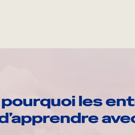
pourquoi les ent
d’apprendre av