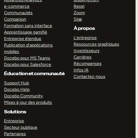
e-commerce
Rexel
Communautés
Zoom
Companion
Silæ
Formation sans interface
À propos
Apprentissage gamifié
L’entreprise
Entreprise étendue
Ressources graphiques
Publication d’applications
Investisseurs
mobiles
Carrières
Docebo pour MS Teams
Récompenses
Docebo pour Salesforce
Infos IA
Éducation et communauté
Contactez-nous
Support Hub
Docebo Help
Docebo Community
Mises à jour des produits
Solutions
Entreprise
Secteur publique
Partenaires