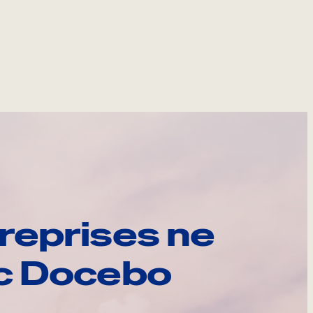
reprises ne
ec Docebo