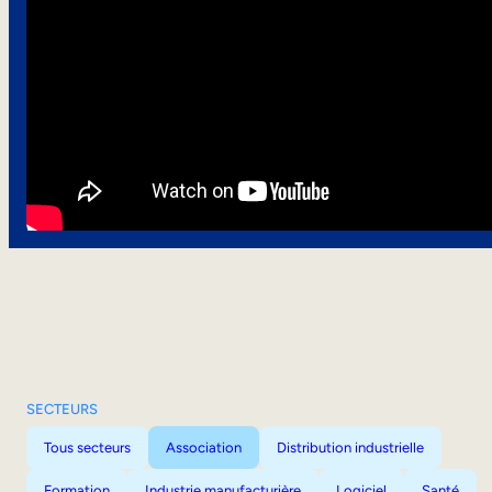
SECTEURS
Tous secteurs
Association
Distribution industrielle
Formation
Industrie manufacturière
Logiciel
Santé