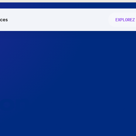
ces
EXPLOREZ
és
on fonctio
té
e
 preuve.