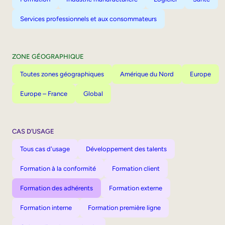
Services professionnels et aux consommateurs
ZONE GÉOGRAPHIQUE
Toutes zones géographiques
Amérique du Nord
Europe
Europe – France
Global
CAS D’USAGE
Tous cas d'usage
Développement des talents
Formation à la conformité
Formation client
Formation des adhérents
Formation externe
Formation interne
Formation première ligne