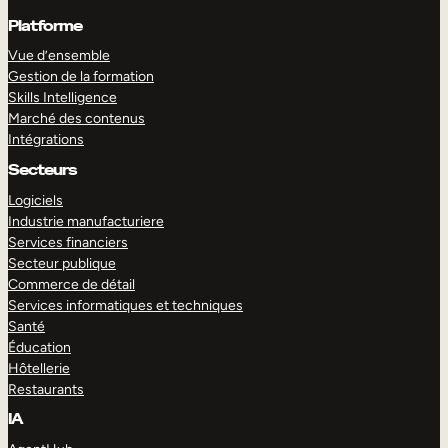
Platforme
Vue d’ensemble
Gestion de la formation
Skills Intelligence
Marché des contenus
Intégrations
Secteurs
Logiciels
Industrie manufacturiere
Services financiers
Secteur publique
Commerce de détail
Services informatiques et techniques
Santé
Éducation
Hôtellerie
Restaurants
IA