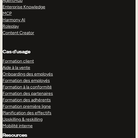
AgentHub
Enterprise Knowledge
MCP
Harmony AI
Roleplay
Content Creator
Cas d’usage
Formation client
Aide à la vente
Onboarding des employés
Formation des employés
Formation à la conformité
Formation des partenaires
Formation des adhérents
Formation première ligne
Planification des effectifs
Upskilling & reskilling
Mobilité interne
Resources