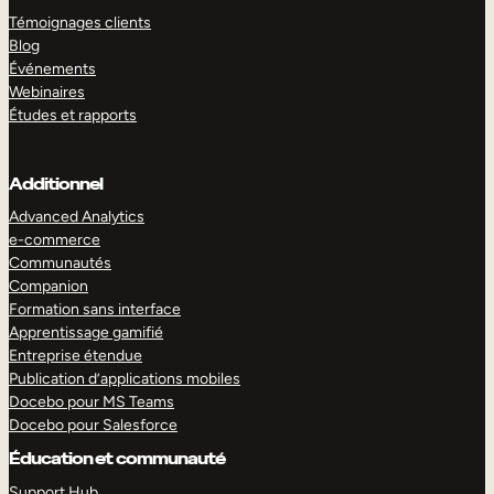
Témoignages clients
Blog
Événements
Webinaires
Études et rapports
Additionnel
Advanced Analytics
e-commerce
Communautés
Companion
Formation sans interface
Apprentissage gamifié
Entreprise étendue
Publication d’applications mobiles
Docebo pour MS Teams
Docebo pour Salesforce
Éducation et communauté
Support Hub