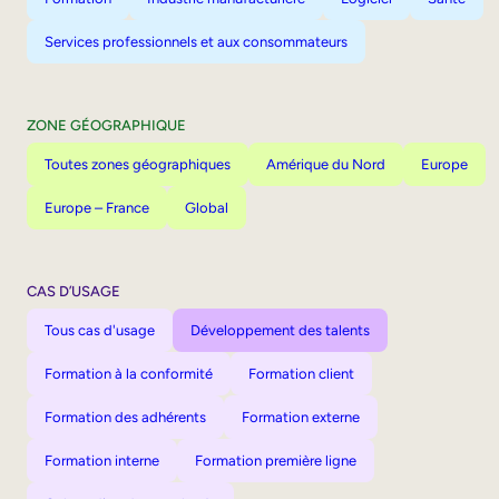
Services professionnels et aux consommateurs
ZONE GÉOGRAPHIQUE
Toutes zones géographiques
Amérique du Nord
Europe
Europe – France
Global
CAS D’USAGE
Tous cas d'usage
Développement des talents
Formation à la conformité
Formation client
Formation des adhérents
Formation externe
Formation interne
Formation première ligne