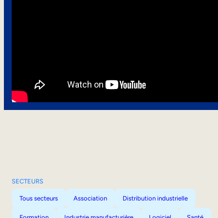
SECTEURS
Tous secteurs
Association
Distribution industrielle
Formation
Industrie manufacturière
Logiciel
Santé