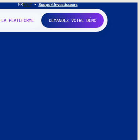
FR
EN
IT
Support
Investisseurs
 LA PLATEFORME
DEMANDEZ VOTRE DÉMO
nne.