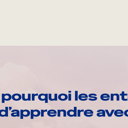
pourquoi les ent
d’apprendre av