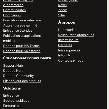
e-commerce
Rexel
Communautés
Zoom
Companion
Silæ
Formation sans interface
À propos
Apprentissage gamifié
L’entreprise
Entreprise étendue
Ressources graphiques
Publication d’applications
Investisseurs
mobiles
Carrières
Docebo pour MS Teams
Récompenses
Docebo pour Salesforce
Infos IA
Éducation et communauté
Contactez-nous
Support Hub
Docebo Help
Docebo Community
Mises à jour des produits
Solutions
Entreprise
Secteur publique
Partenaires