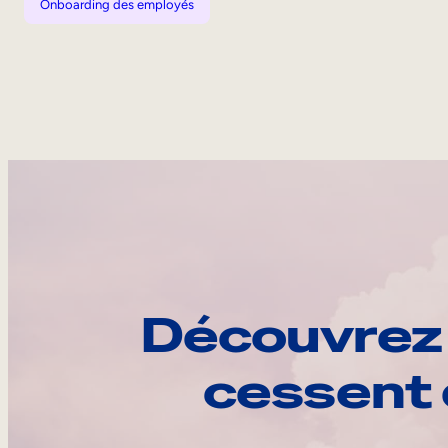
Onboarding des employés
Découvrez 
cessent 