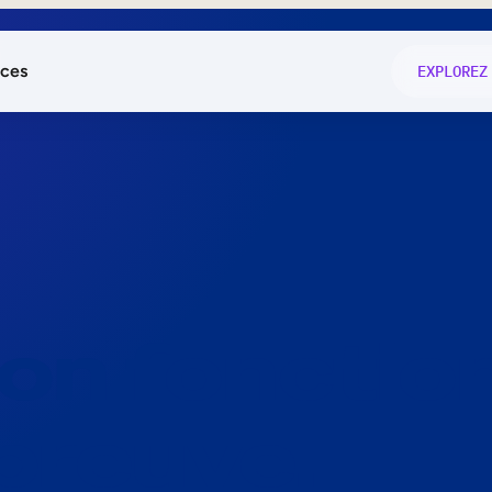
ces
EXPLOREZ
és
on fonctio
té
e
 preuve.