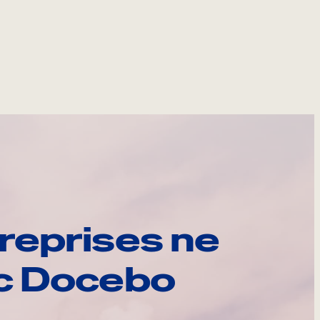
reprises ne
ec Docebo