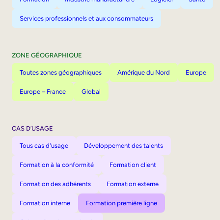
Services professionnels et aux consommateurs
ZONE GÉOGRAPHIQUE
Toutes zones géographiques
Amérique du Nord
Europe
Europe – France
Global
CAS D’USAGE
Tous cas d'usage
Développement des talents
Formation à la conformité
Formation client
Formation des adhérents
Formation externe
Formation interne
Formation première ligne