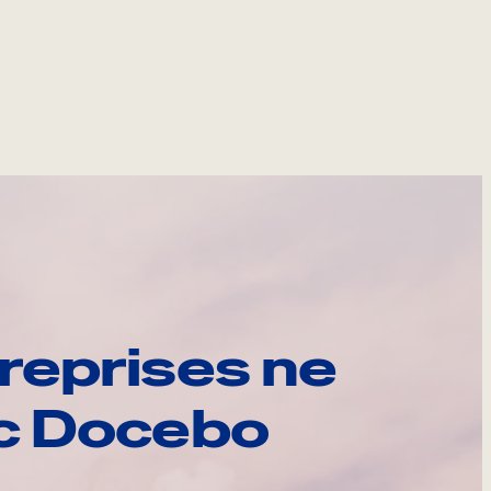
reprises ne
ec Docebo