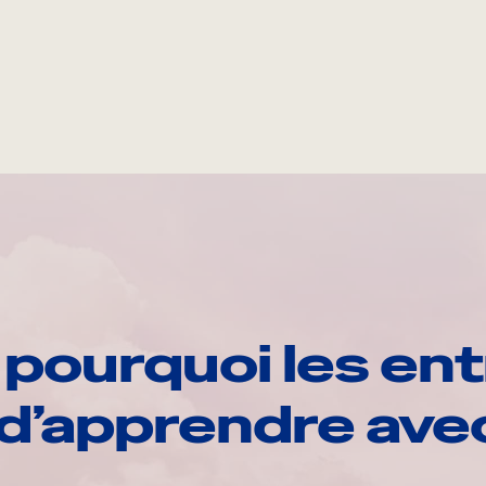
pourquoi les ent
d’apprendre av