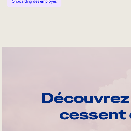
Onboarding des employés
Découvrez 
cessent 