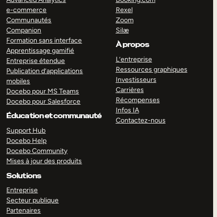
e-commerce
Rexel
Communautés
Zoom
Companion
Silæ
Formation sans interface
À propos
Apprentissage gamifié
L’entreprise
Entreprise étendue
Ressources graphiques
Publication d’applications
Investisseurs
mobiles
Carrières
Docebo pour MS Teams
Récompenses
Docebo pour Salesforce
Infos IA
Éducation et communauté
Contactez-nous
Support Hub
Docebo Help
Docebo Community
Mises à jour des produits
Solutions
Entreprise
Secteur publique
Partenaires