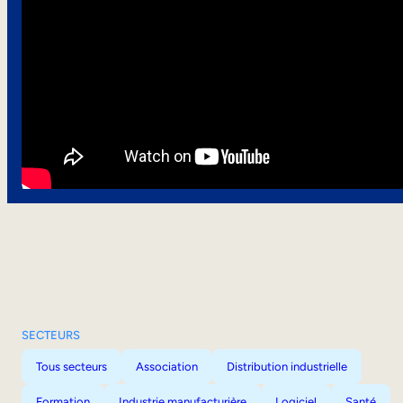
SECTEURS
Tous secteurs
Association
Distribution industrielle
Formation
Industrie manufacturière
Logiciel
Santé