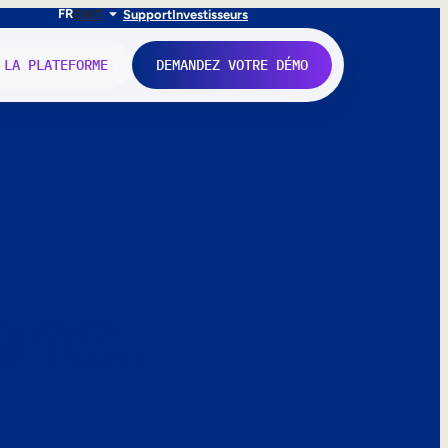
FR
EN
IT
Support
Investisseurs
 LA PLATEFORME
DEMANDEZ VOTRE DÉMO
nne.