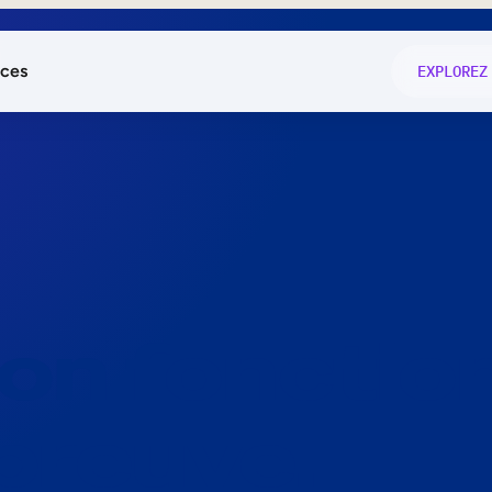
ces
EXPLOREZ
és
on fonctio
té
e
 preuve.