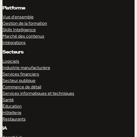
Platforme
Vue d’ensemble
Gestion de la formation
Skills Intelligence
Marché des contenus
Intégrations
Secteurs
Logiciels
Industrie manufacturiere
Services financiers
Secteur publique
Commerce de détail
Services informatiques et techniques
Santé
Éducation
Hôtellerie
Restaurants
IA