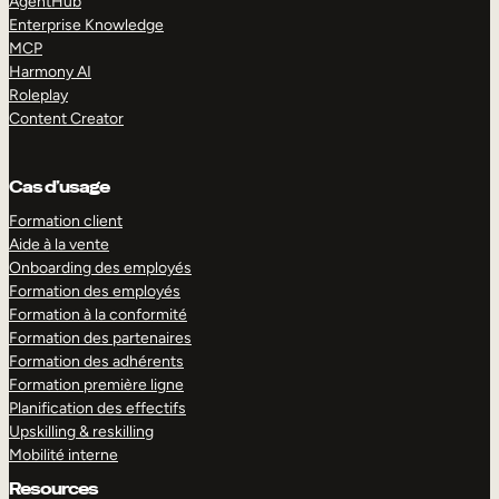
AgentHub
Enterprise Knowledge
MCP
Harmony AI
Roleplay
Content Creator
Cas d’usage
Formation client
Aide à la vente
Onboarding des employés
Formation des employés
Formation à la conformité
Formation des partenaires
Formation des adhérents
Formation première ligne
Planification des effectifs
Upskilling & reskilling
Mobilité interne
Resources