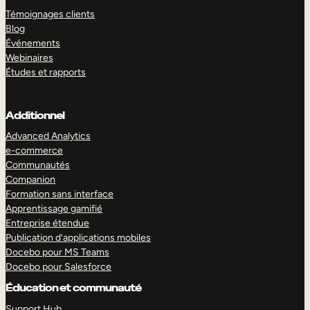
Témoignages clients
Blog
Événements
Webinaires
Études et rapports
Additionnel
Advanced Analytics
e-commerce
Communautés
Companion
Formation sans interface
Apprentissage gamifié
Entreprise étendue
Publication d’applications mobiles
Docebo pour MS Teams
Docebo pour Salesforce
Éducation et communauté
Support Hub