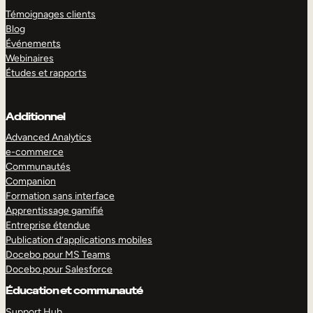
Témoignages clients
Blog
Événements
Webinaires
Études et rapports
Additionnel
Advanced Analytics
e-commerce
Communautés
Companion
Formation sans interface
Apprentissage gamifié
Entreprise étendue
Publication d’applications mobiles
Docebo pour MS Teams
Docebo pour Salesforce
Éducation et communauté
Support Hub