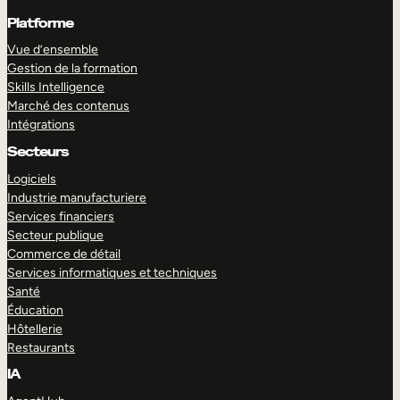
Platforme
Vue d’ensemble
Gestion de la formation
Skills Intelligence
Marché des contenus
Intégrations
Secteurs
Logiciels
Industrie manufacturiere
Services financiers
Secteur publique
Commerce de détail
Services informatiques et techniques
Santé
Éducation
Hôtellerie
Restaurants
IA