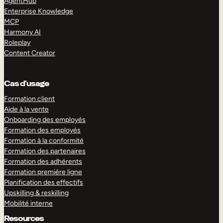
AgentHub
Enterprise Knowledge
MCP
Harmony AI
Roleplay
Content Creator
Cas d’usage
Formation client
Aide à la vente
Onboarding des employés
Formation des employés
Formation à la conformité
Formation des partenaires
Formation des adhérents
Formation première ligne
Planification des effectifs
Upskilling & reskilling
Mobilité interne
Resources