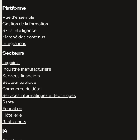
Platforme
Vue d’ensemble
Gestion de la formation
Skills Intelligence
Marché des contenus
Intégrations
Secteurs
Logiciels
Industrie manufacturiere
Services financiers
Secteur publique
Commerce de détail
Services informatiques et techniques
Santé
Éducation
Hôtellerie
Restaurants
IA