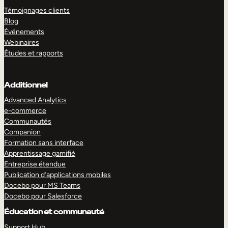
Témoignages clients
Blog
Événements
Webinaires
Études et rapports
Additionnel
Advanced Analytics
e-commerce
Communautés
Companion
Formation sans interface
Apprentissage gamifié
Entreprise étendue
Publication d’applications mobiles
Docebo pour MS Teams
Docebo pour Salesforce
Éducation et communauté
Support Hub