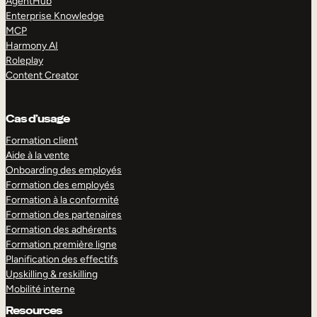
AgentHub
Enterprise Knowledge
MCP
Harmony AI
Roleplay
Content Creator
Cas d’usage
Formation client
Aide à la vente
Onboarding des employés
Formation des employés
Formation à la conformité
Formation des partenaires
Formation des adhérents
Formation première ligne
Planification des effectifs
Upskilling & reskilling
Mobilité interne
Resources