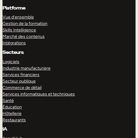
Platforme
Vue d’ensemble
Gestion de la formation
Skills Intelligence
Marché des contenus
Intégrations
Secteurs
Logiciels
Industrie manufacturiere
Services financiers
Secteur publique
Commerce de détail
Services informatiques et techniques
Santé
Éducation
Hôtellerie
Restaurants
IA