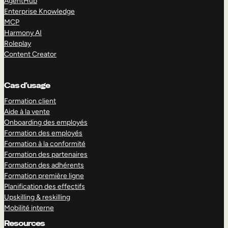
AgentHub
Enterprise Knowledge
MCP
Harmony AI
Roleplay
Content Creator
Cas d’usage
Formation client
Aide à la vente
Onboarding des employés
Formation des employés
Formation à la conformité
Formation des partenaires
Formation des adhérents
Formation première ligne
Planification des effectifs
Upskilling & reskilling
Mobilité interne
Resources