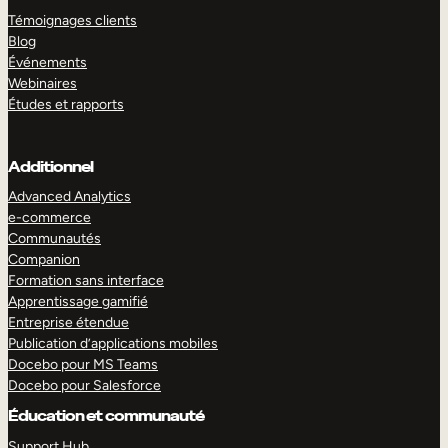
Témoignages clients
Blog
Événements
Webinaires
Études et rapports
Additionnel
Advanced Analytics
e-commerce
Communautés
Companion
Formation sans interface
Apprentissage gamifié
Entreprise étendue
Publication d’applications mobiles
Docebo pour MS Teams
Docebo pour Salesforce
Éducation et communauté
Support Hub