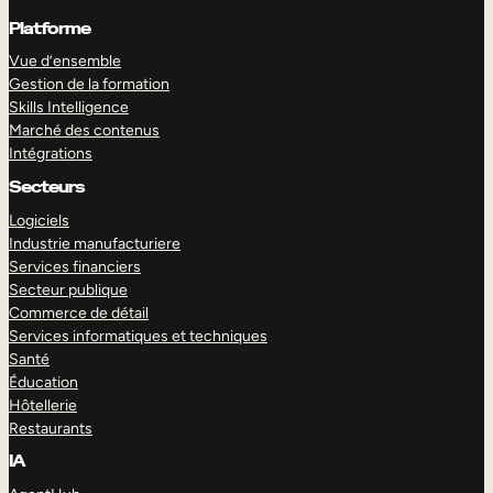
Platforme
Vue d’ensemble
Gestion de la formation
Skills Intelligence
Marché des contenus
Intégrations
Secteurs
Logiciels
Industrie manufacturiere
Services financiers
Secteur publique
Commerce de détail
Services informatiques et techniques
Santé
Éducation
Hôtellerie
Restaurants
IA