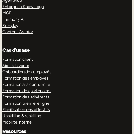
AgentHub
Enterprise Knowledge
MCP
Harmony AI
Roleplay
Content Creator
Cas d’usage
Formation client
Aide à la vente
Onboarding des employés
Formation des employés
Formation à la conformité
Formation des partenaires
Formation des adhérents
Formation première ligne
Planification des effectifs
Upskilling & reskilling
Mobilité interne
Resources