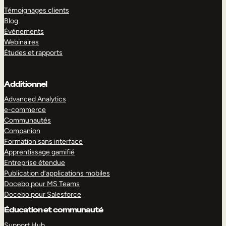
Témoignages clients
Blog
Événements
Webinaires
Études et rapports
Additionnel
Advanced Analytics
e-commerce
Communautés
Companion
Formation sans interface
Apprentissage gamifié
Entreprise étendue
Publication d’applications mobiles
Docebo pour MS Teams
Docebo pour Salesforce
Éducation et communauté
Support Hub