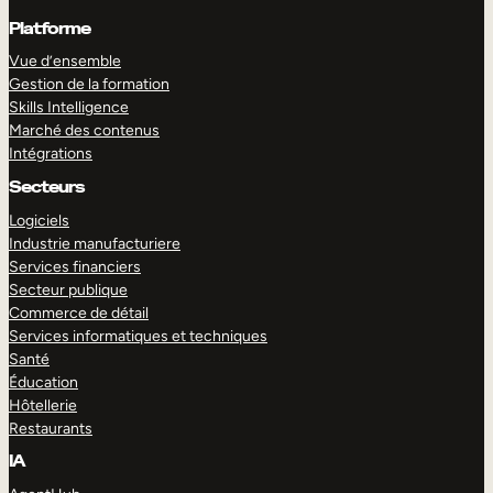
Platforme
Vue d’ensemble
Gestion de la formation
Skills Intelligence
Marché des contenus
Intégrations
Secteurs
Logiciels
Industrie manufacturiere
Services financiers
Secteur publique
Commerce de détail
Services informatiques et techniques
Santé
Éducation
Hôtellerie
Restaurants
IA