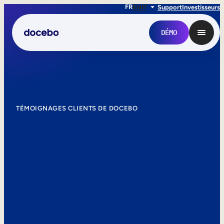
FR
EN
IT
Support
Investisseurs
DÉMO
TÉMOIGNAGES CLIENTS DE DOCEBO
La formation
fonctionne.
En voici la
Formation interne
preuve.
Onboarding des employés
Formation des employés