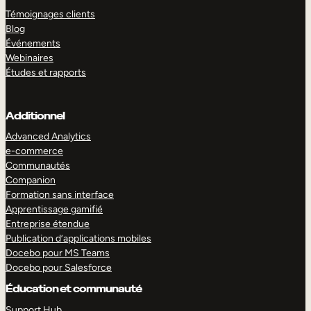
Témoignages clients
Blog
Événements
Webinaires
Études et rapports
Additionnel
Advanced Analytics
e-commerce
Communautés
Companion
Formation sans interface
Apprentissage gamifié
Entreprise étendue
Publication d’applications mobiles
Docebo pour MS Teams
Docebo pour Salesforce
Éducation et communauté
Support Hub