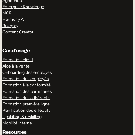
AgentHub
Enterprise Knowledge
MCP
Harmony AI
Roleplay
Content Creator
Cas d’usage
Formation client
Aide à la vente
Onboarding des employés
Formation des employés
Formation à la conformité
Formation des partenaires
Formation des adhérents
Formation première ligne
Planification des effectifs
Upskilling & reskilling
Mobilité interne
Resources