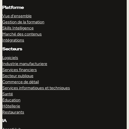
Platforme
Vue d’ensemble
Gestion de la formation
Skills Intelligence
Marché des contenus
Intégrations
Secteurs
Logiciels
Industrie manufacturiere
Services financiers
Secteur publique
Commerce de détail
Services informatiques et techniques
Santé
Éducation
Hôtellerie
Restaurants
IA