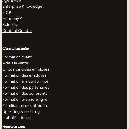
AgentHub
Enterprise Knowledge
MCP
Harmony AI
Roleplay
Content Creator
Cas d’usage
Formation client
Aide à la vente
Onboarding des employés
Formation des employés
Formation à la conformité
Formation des partenaires
Formation des adhérents
Formation première ligne
Planification des effectifs
Upskilling & reskilling
Mobilité interne
Resources