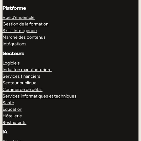
Platforme
Vue d’ensemble
Gestion de la formation
Skills Intelligence
Marché des contenus
Intégrations
Secteurs
Logiciels
Industrie manufacturiere
Services financiers
Secteur publique
Commerce de détail
Services informatiques et techniques
Santé
Éducation
Hôtellerie
Restaurants
IA