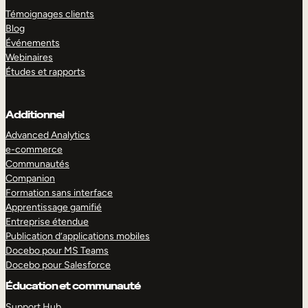
Témoignages clients
Blog
Événements
Webinaires
Études et rapports
Additionnel
Advanced Analytics
e-commerce
Communautés
Companion
Formation sans interface
Apprentissage gamifié
Entreprise étendue
Publication d’applications mobiles
Docebo pour MS Teams
Docebo pour Salesforce
Éducation et communauté
Support Hub