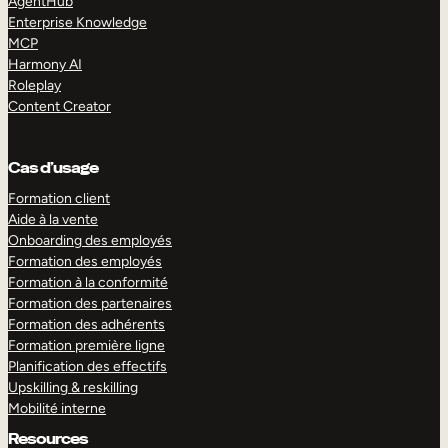
AgentHub
Enterprise Knowledge
MCP
Harmony AI
Roleplay
Content Creator
Cas d’usage
Formation client
Aide à la vente
Onboarding des employés
Formation des employés
Formation à la conformité
Formation des partenaires
Formation des adhérents
Formation première ligne
Planification des effectifs
Upskilling & reskilling
Mobilité interne
Resources