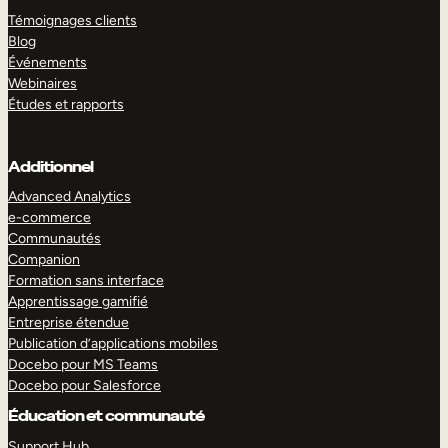
Témoignages clients
Blog
Événements
Webinaires
Études et rapports
Additionnel
Advanced Analytics
e-commerce
Communautés
Companion
Formation sans interface
Apprentissage gamifié
Entreprise étendue
Publication d’applications mobiles
Docebo pour MS Teams
Docebo pour Salesforce
Éducation et communauté
Support Hub