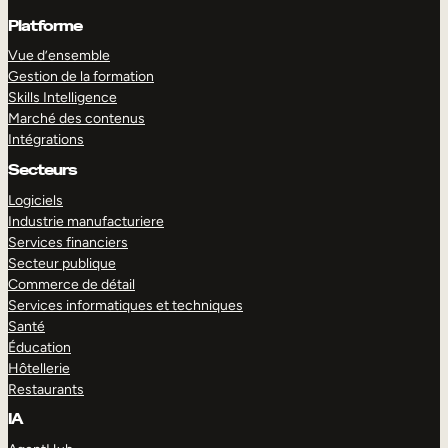
Platforme
Vue d’ensemble
Gestion de la formation
Skills Intelligence
Marché des contenus
Intégrations
Secteurs
Logiciels
Industrie manufacturiere
Services financiers
Secteur publique
Commerce de détail
Services informatiques et techniques
Santé
Éducation
Hôtellerie
Restaurants
IA