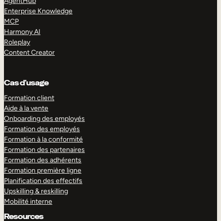
AgentHub
Enterprise Knowledge
MCP
Harmony AI
Roleplay
Content Creator
Cas d’usage
Formation client
Aide à la vente
Onboarding des employés
Formation des employés
Formation à la conformité
Formation des partenaires
Formation des adhérents
Formation première ligne
Planification des effectifs
Upskilling & reskilling
Mobilité interne
Resources