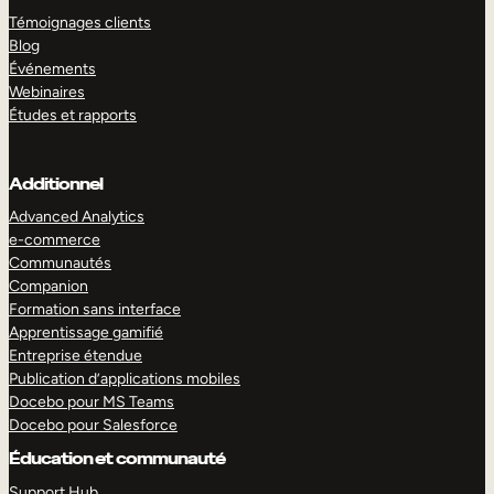
Témoignages clients
Blog
Événements
Webinaires
Études et rapports
Additionnel
Advanced Analytics
e-commerce
Communautés
Companion
Formation sans interface
Apprentissage gamifié
Entreprise étendue
Publication d’applications mobiles
Docebo pour MS Teams
Docebo pour Salesforce
Éducation et communauté
Support Hub