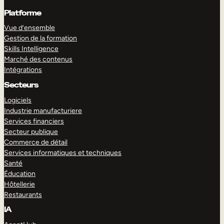
Platforme
Vue d’ensemble
Gestion de la formation
Skills Intelligence
Marché des contenus
Intégrations
Secteurs
Logiciels
Industrie manufacturiere
Services financiers
Secteur publique
Commerce de détail
Services informatiques et techniques
Santé
Éducation
Hôtellerie
Restaurants
IA