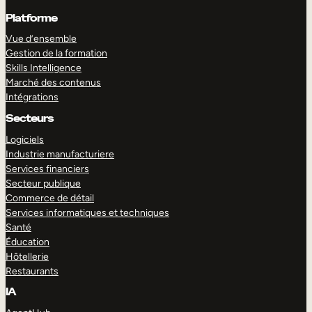
Platforme
Vue d’ensemble
Gestion de la formation
Skills Intelligence
Marché des contenus
Intégrations
Secteurs
Logiciels
Industrie manufacturiere
Services financiers
Secteur publique
Commerce de détail
Services informatiques et techniques
Santé
Éducation
Hôtellerie
Restaurants
IA