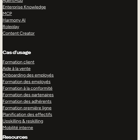
AgentHub
Enterprise Knowledge
MCP
Harmony AI
Roleplay
Content Creator
Cas d’usage
Formation client
Aide à la vente
Onboarding des employés
Formation des employés
Formation à la conformité
Formation des partenaires
Formation des adhérents
Formation première ligne
Planification des effectifs
Upskilling & reskilling
Mobilité interne
Resources