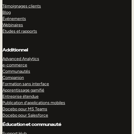
Témoignages clients
Blog
Événements
Webinaires
Études et rapports
Additionnel
Advanced Analytics
e-commerce
Communautés
Companion
Formation sans interface
Apprentissage gamifié
Entreprise étendue
Publication d’applications mobiles
Docebo pour MS Teams
Docebo pour Salesforce
Éducation et communauté
Support Hub