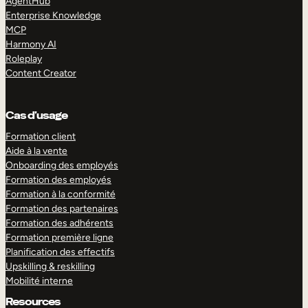
AgentHub
Enterprise Knowledge
MCP
Harmony AI
Roleplay
Content Creator
Cas d’usage
Formation client
Aide à la vente
Onboarding des employés
Formation des employés
Formation à la conformité
Formation des partenaires
Formation des adhérents
Formation première ligne
Planification des effectifs
Upskilling & reskilling
Mobilité interne
Resources