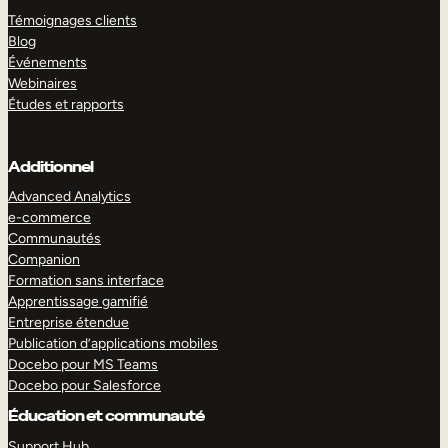
Témoignages clients
Blog
Événements
Webinaires
Études et rapports
Additionnel
Advanced Analytics
e-commerce
Communautés
Companion
Formation sans interface
Apprentissage gamifié
Entreprise étendue
Publication d’applications mobiles
Docebo pour MS Teams
Docebo pour Salesforce
Éducation et communauté
Support Hub