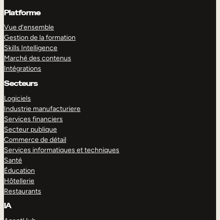
Platforme
Vue d’ensemble
Gestion de la formation
Skills Intelligence
Marché des contenus
Intégrations
Secteurs
Logiciels
Industrie manufacturiere
Services financiers
Secteur publique
Commerce de détail
Services informatiques et techniques
Santé
Éducation
Hôtellerie
Restaurants
IA