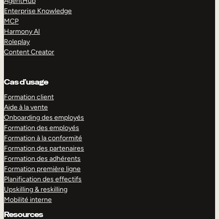
AgentHub
Enterprise Knowledge
MCP
Harmony AI
Roleplay
Content Creator
Cas d’usage
Formation client
Aide à la vente
Onboarding des employés
Formation des employés
Formation à la conformité
Formation des partenaires
Formation des adhérents
Formation première ligne
Planification des effectifs
Upskilling & reskilling
Mobilité interne
Resources