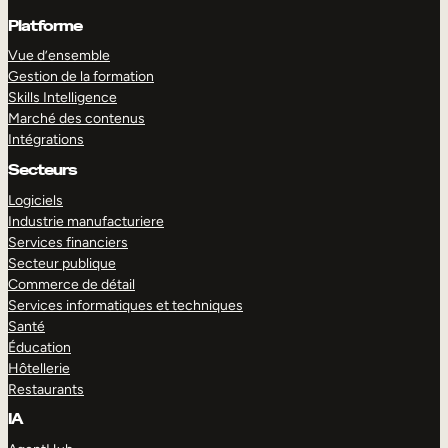
Platforme
Vue d’ensemble
Gestion de la formation
Skills Intelligence
Marché des contenus
Intégrations
Secteurs
Logiciels
Industrie manufacturiere
Services financiers
Secteur publique
Commerce de détail
Services informatiques et techniques
Santé
Éducation
Hôtellerie
Restaurants
IA