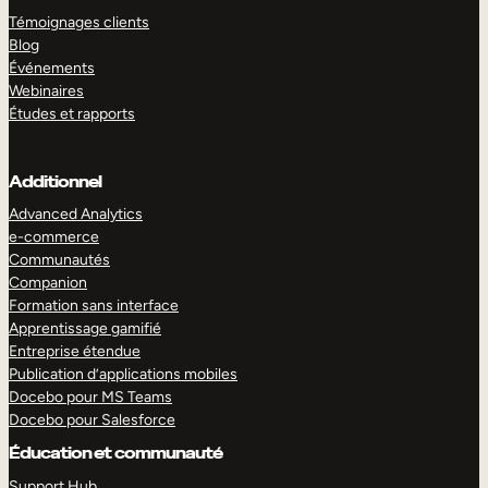
Témoignages clients
Blog
Événements
Webinaires
Études et rapports
Additionnel
Advanced Analytics
e-commerce
Communautés
Companion
Formation sans interface
Apprentissage gamifié
Entreprise étendue
Publication d’applications mobiles
Docebo pour MS Teams
Docebo pour Salesforce
Éducation et communauté
Support Hub