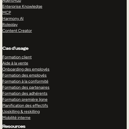
AgentHub
Enterprise Knowledge
MCP
Harmony AI
Roleplay
Content Creator
Cas d’usage
Formation client
Aide à la vente
Onboarding des employés
Formation des employés
Formation à la conformité
Formation des partenaires
Formation des adhérents
Formation première ligne
Planification des effectifs
Upskilling & reskilling
Mobilité interne
Resources