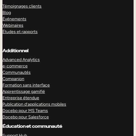
Témoignages clients
Blog
Événements
Webinaires
Études et rapports
Additionnel
Advanced Analytics
e-commerce
Communautés
Companion
Formation sans interface
Apprentissage gamifié
Entreprise étendue
Publication d’applications mobiles
Docebo pour MS Teams
Docebo pour Salesforce
Éducation et communauté
Support Hub