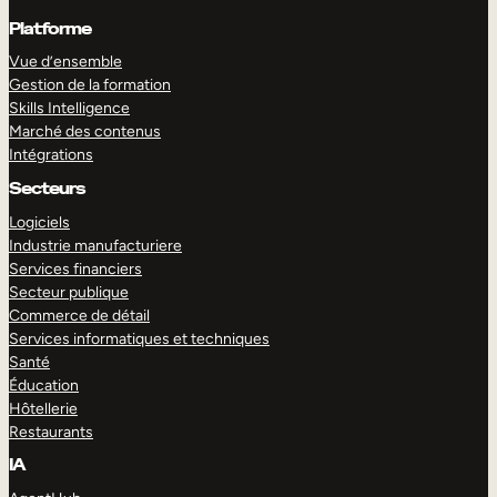
Platforme
Vue d’ensemble
Gestion de la formation
Skills Intelligence
Marché des contenus
Intégrations
Secteurs
Logiciels
Industrie manufacturiere
Services financiers
Secteur publique
Commerce de détail
Services informatiques et techniques
Santé
Éducation
Hôtellerie
Restaurants
IA