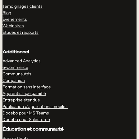
Témoignages clients
Blog
Événements
Webinaires
Études et rapports
Additionnel
Advanced Analytics
e-commerce
Communautés
Companion
Formation sans interface
Apprentissage gamifié
Entreprise étendue
Publication d’applications mobiles
Docebo pour MS Teams
Docebo pour Salesforce
Éducation et communauté
Support Hub