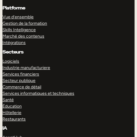
Platforme
Vue d’ensemble
Gestion de la formation
Skills Intelligence
Marché des contenus
Intégrations
Secteurs
Logiciels
Industrie manufacturiere
Services financiers
Secteur publique
Commerce de détail
Services informatiques et techniques
Santé
Éducation
Hôtellerie
Restaurants
IA