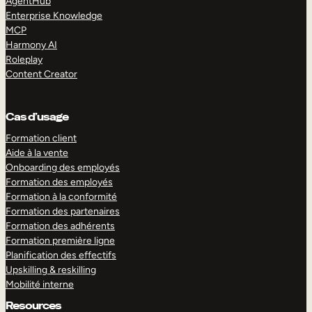
AgentHub
Enterprise Knowledge
MCP
Harmony AI
Roleplay
Content Creator
Cas d’usage
Formation client
Aide à la vente
Onboarding des employés
Formation des employés
Formation à la conformité
Formation des partenaires
Formation des adhérents
Formation première ligne
Planification des effectifs
Upskilling & reskilling
Mobilité interne
Resources