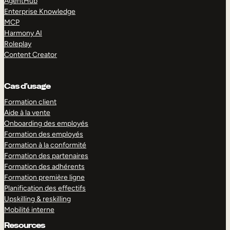
AgentHub
Enterprise Knowledge
MCP
Harmony AI
Roleplay
Content Creator
Cas d’usage
Formation client
Aide à la vente
Onboarding des employés
Formation des employés
Formation à la conformité
Formation des partenaires
Formation des adhérents
Formation première ligne
Planification des effectifs
Upskilling & reskilling
Mobilité interne
Resources