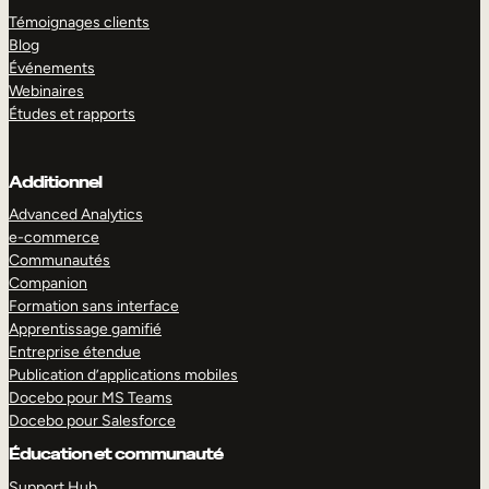
Témoignages clients
Blog
Événements
Webinaires
Études et rapports
Additionnel
Advanced Analytics
e-commerce
Communautés
Companion
Formation sans interface
Apprentissage gamifié
Entreprise étendue
Publication d’applications mobiles
Docebo pour MS Teams
Docebo pour Salesforce
Éducation et communauté
Support Hub