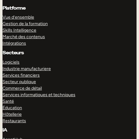
Platforme
Vue d’ensemble
Gestion de la formation
Skills Intelligence
Marché des contenus
Intégrations
Secteurs
Logiciels
Industrie manufacturiere
Services financiers
Secteur publique
Commerce de détail
Services informatiques et techniques
Santé
Éducation
Hôtellerie
Restaurants
IA