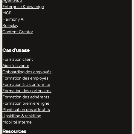
AgentHub
Enterprise Knowledge
MCP
Harmony AI
Roleplay
Content Creator
Cas d’usage
Formation client
Aide à la vente
Onboarding des employés
Formation des employés
Formation à la conformité
Formation des partenaires
Formation des adhérents
Formation première ligne
Planification des effectifs
Upskilling & reskilling
Mobilité interne
Resources