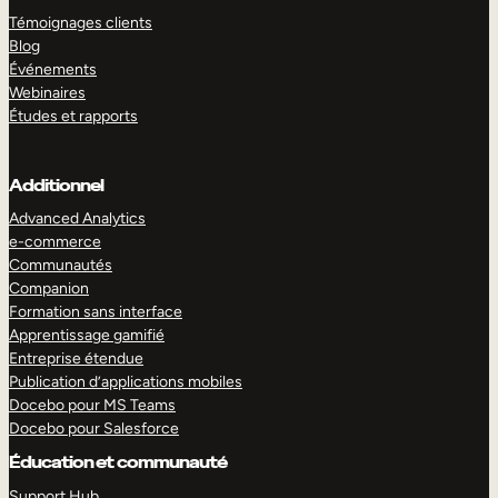
Témoignages clients
Blog
Événements
Webinaires
Études et rapports
Additionnel
Advanced Analytics
e-commerce
Communautés
Companion
Formation sans interface
Apprentissage gamifié
Entreprise étendue
Publication d’applications mobiles
Docebo pour MS Teams
Docebo pour Salesforce
Éducation et communauté
Support Hub