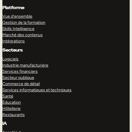
Platforme
Vue d’ensemble
Gestion de la formation
Skills Intelligence
Marché des contenus
Intégrations
Secteurs
Logiciels
Industrie manufacturiere
Services financiers
Secteur publique
Commerce de détail
Services informatiques et techniques
Santé
Éducation
Hôtellerie
Restaurants
IA