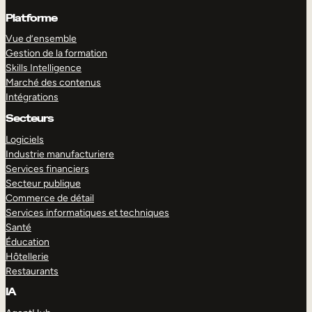
Platforme
Vue d’ensemble
Gestion de la formation
Skills Intelligence
Marché des contenus
Intégrations
Secteurs
Logiciels
Industrie manufacturiere
Services financiers
Secteur publique
Commerce de détail
Services informatiques et techniques
Santé
Éducation
Hôtellerie
Restaurants
IA