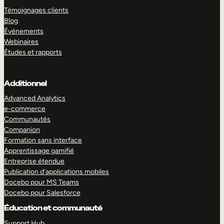
Témoignages clients
Blog
Événements
Webinaires
Études et rapports
Additionnel
Advanced Analytics
e-commerce
Communautés
Companion
Formation sans interface
Apprentissage gamifié
Entreprise étendue
Publication d’applications mobiles
Docebo pour MS Teams
Docebo pour Salesforce
Éducation et communauté
Support Hub