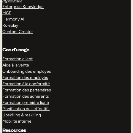
AgentHub
Enterprise Knowledge
MCP
Harmony AI
Roleplay
Content Creator
Cas d’usage
Formation client
Aide à la vente
Onboarding des employés
Formation des employés
Formation à la conformité
Formation des partenaires
Formation des adhérents
Formation première ligne
Planification des effectifs
Upskilling & reskilling
Mobilité interne
Resources