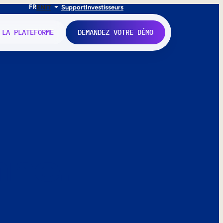
FR
EN
IT
Support
Investisseurs
 LA PLATEFORME
DEMANDEZ VOTRE DÉMO
nne.