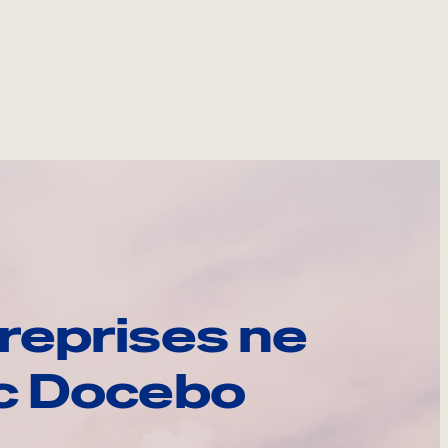
reprises ne
ec Docebo