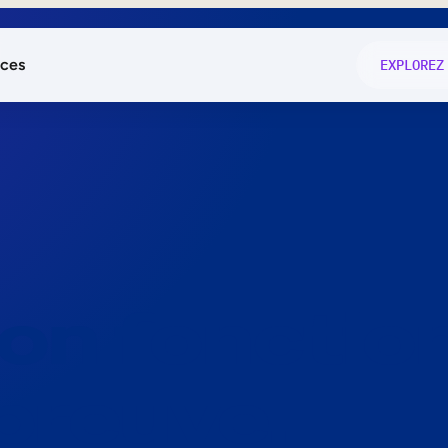
ces
EXPLOREZ
és
on fonctio
té
e
 preuve.