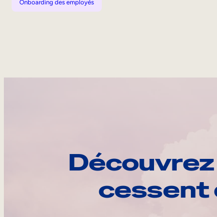
Onboarding des employés
Découvrez 
cessent 