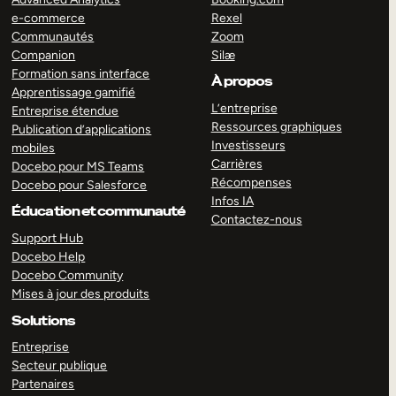
e-commerce
Rexel
Communautés
Zoom
Companion
Silæ
Formation sans interface
À propos
Apprentissage gamifié
L’entreprise
Entreprise étendue
Ressources graphiques
Publication d’applications
Investisseurs
mobiles
Carrières
Docebo pour MS Teams
Récompenses
Docebo pour Salesforce
Infos IA
Éducation et communauté
Contactez-nous
Support Hub
Docebo Help
Docebo Community
Mises à jour des produits
Solutions
Entreprise
Secteur publique
Partenaires