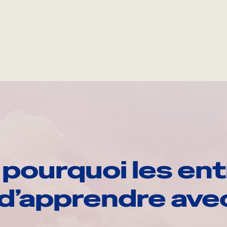
pourquoi les ent
d’apprendre av