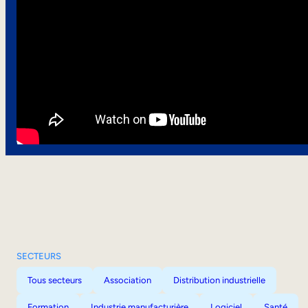
SECTEURS
Tous secteurs
Association
Distribution industrielle
Formation
Industrie manufacturière
Logiciel
Santé