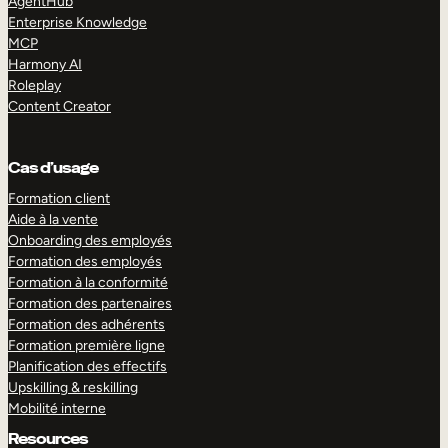
AgentHub
Enterprise Knowledge
MCP
Harmony AI
Roleplay
Content Creator
Cas d’usage
Formation client
Aide à la vente
Onboarding des employés
Formation des employés
Formation à la conformité
Formation des partenaires
Formation des adhérents
Formation première ligne
Planification des effectifs
Upskilling & reskilling
Mobilité interne
Resources