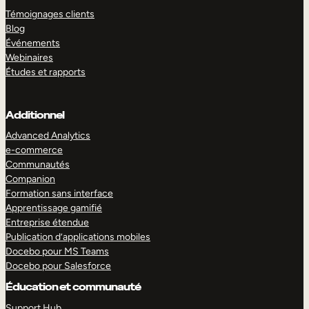
Témoignages clients
Blog
Événements
Webinaires
Études et rapports
Additionnel
Advanced Analytics
e-commerce
Communautés
Companion
Formation sans interface
Apprentissage gamifié
Entreprise étendue
Publication d’applications mobiles
Docebo pour MS Teams
Docebo pour Salesforce
Éducation et communauté
Support Hub