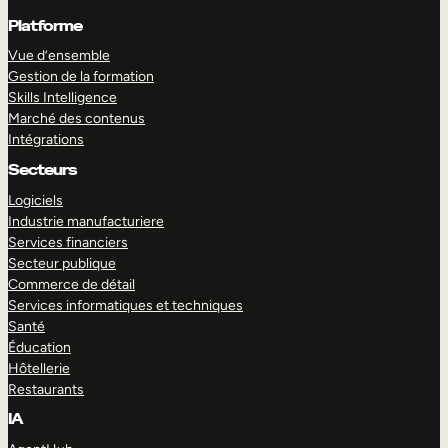
Platforme
Vue d’ensemble
Gestion de la formation
Skills Intelligence
Marché des contenus
Intégrations
Secteurs
Logiciels
Industrie manufacturiere
Services financiers
Secteur publique
Commerce de détail
Services informatiques et techniques
Santé
Éducation
Hôtellerie
Restaurants
IA