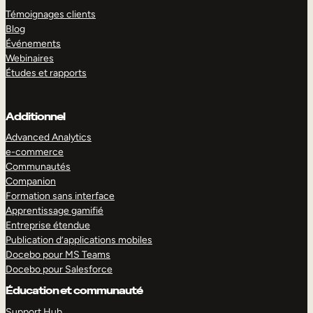
Témoignages clients
Blog
Événements
Webinaires
Études et rapports
Additionnel
Advanced Analytics
e-commerce
Communautés
Companion
Formation sans interface
Apprentissage gamifié
Entreprise étendue
Publication d’applications mobiles
Docebo pour MS Teams
Docebo pour Salesforce
Éducation et communauté
Support Hub