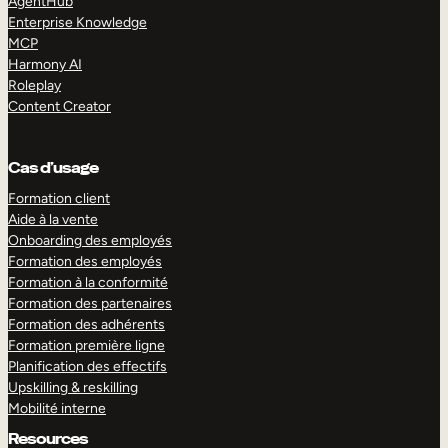
AgentHub
Enterprise Knowledge
MCP
Harmony AI
Roleplay
Content Creator
Cas d’usage
Formation client
Aide à la vente
Onboarding des employés
Formation des employés
Formation à la conformité
Formation des partenaires
Formation des adhérents
Formation première ligne
Planification des effectifs
Upskilling & reskilling
Mobilité interne
Resources