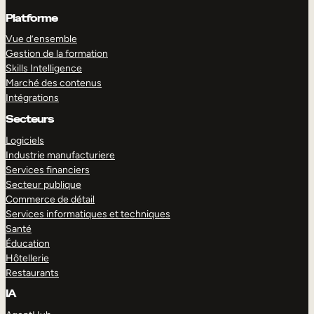
Platforme
Vue d’ensemble
Gestion de la formation
Skills Intelligence
Marché des contenus
Intégrations
Secteurs
Logiciels
Industrie manufacturiere
Services financiers
Secteur publique
Commerce de détail
Services informatiques et techniques
Santé
Éducation
Hôtellerie
Restaurants
IA