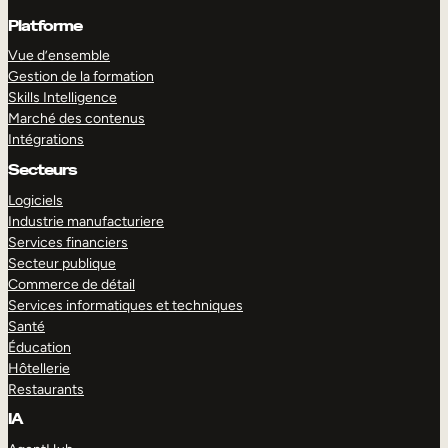
Platforme
Vue d’ensemble
Gestion de la formation
Skills Intelligence
Marché des contenus
Intégrations
Secteurs
Logiciels
Industrie manufacturiere
Services financiers
Secteur publique
Commerce de détail
Services informatiques et techniques
Santé
Éducation
Hôtellerie
Restaurants
IA