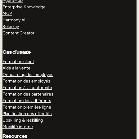
AgentHub
Enterprise Knowledge
MCP
Harmony AI
Roleplay
Content Creator
Cas d’usage
Formation client
Aide à la vente
Onboarding des employés
Formation des employés
Formation à la conformité
Formation des partenaires
Formation des adhérents
Formation première ligne
Planification des effectifs
Upskilling & reskilling
Mobilité interne
Resources