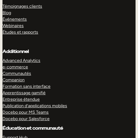
Témoignages clients
Blog
Événements
Webinaires
Études et rapports
Additionnel
Advanced Analytics
e-commerce
Communautés
Companion
Formation sans interface
Apprentissage gamifié
Entreprise étendue
Publication d’applications mobiles
Docebo pour MS Teams
Docebo pour Salesforce
Éducation et communauté
Support Hub