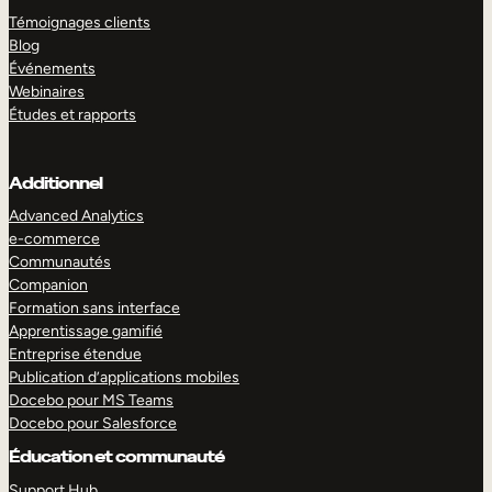
Témoignages clients
Blog
Événements
Webinaires
Études et rapports
Additionnel
Advanced Analytics
e-commerce
Communautés
Companion
Formation sans interface
Apprentissage gamifié
Entreprise étendue
Publication d’applications mobiles
Docebo pour MS Teams
Docebo pour Salesforce
Éducation et communauté
Support Hub