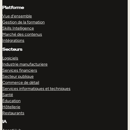
Platforme
Vue d’ensemble
Gestion de la formation
Skills Intelligence
Marché des contenus
Intégrations
Secteurs
Logiciels
Industrie manufacturiere
Services financiers
Secteur publique
Commerce de détail
Services informatiques et techniques
Santé
Éducation
Hôtellerie
Restaurants
IA