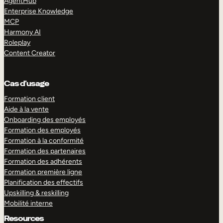
AgentHub
Enterprise Knowledge
MCP
Harmony AI
Roleplay
Content Creator
Cas d’usage
Formation client
Aide à la vente
Onboarding des employés
Formation des employés
Formation à la conformité
Formation des partenaires
Formation des adhérents
Formation première ligne
Planification des effectifs
Upskilling & reskilling
Mobilité interne
Resources