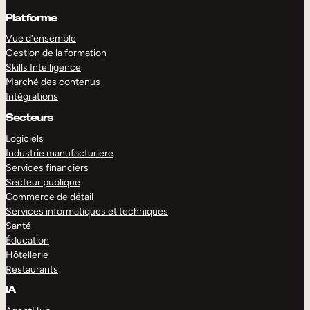
Platforme
Vue d’ensemble
Gestion de la formation
Skills Intelligence
Marché des contenus
Intégrations
Secteurs
Logiciels
Industrie manufacturiere
Services financiers
Secteur publique
Commerce de détail
Services informatiques et techniques
Santé
Éducation
Hôtellerie
Restaurants
IA