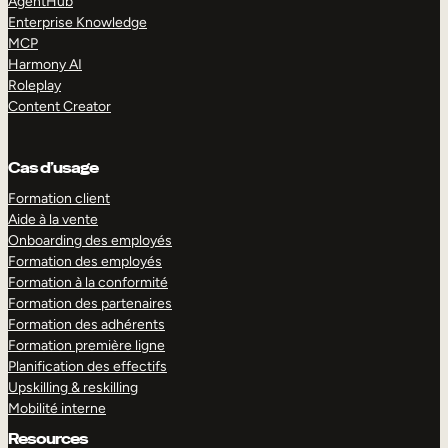
AgentHub
Enterprise Knowledge
MCP
Harmony AI
Roleplay
Content Creator
Cas d’usage
Formation client
Aide à la vente
Onboarding des employés
Formation des employés
Formation à la conformité
Formation des partenaires
Formation des adhérents
Formation première ligne
Planification des effectifs
Upskilling & reskilling
Mobilité interne
Resources