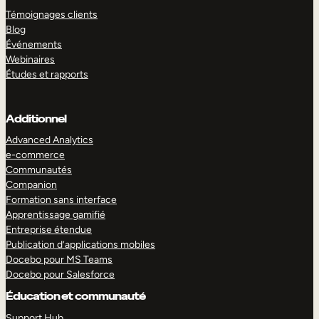
Témoignages clients
Blog
Événements
Webinaires
Études et rapports
Additionnel
Advanced Analytics
e-commerce
Communautés
Companion
Formation sans interface
Apprentissage gamifié
Entreprise étendue
Publication d’applications mobiles
Docebo pour MS Teams
Docebo pour Salesforce
Éducation et communauté
Support Hub