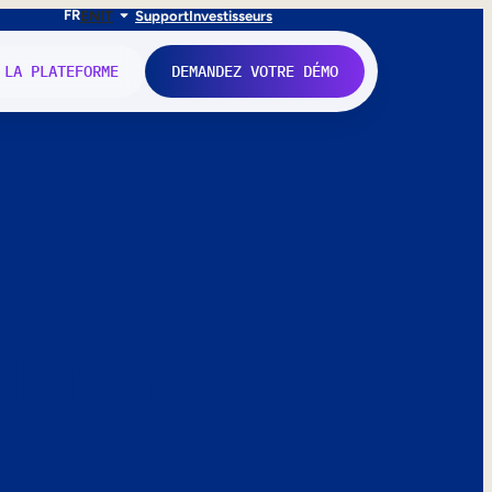
FR
EN
IT
Support
Investisseurs
 LA PLATEFORME
DEMANDEZ VOTRE DÉMO
nne.