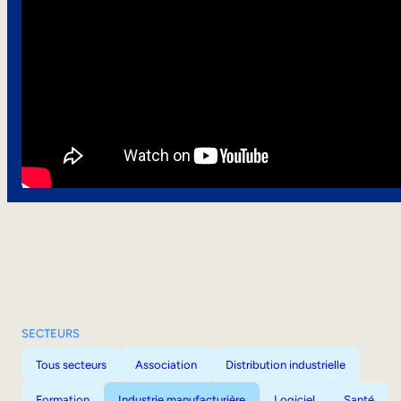
SECTEURS
Tous secteurs
Association
Distribution industrielle
Formation
Industrie manufacturière
Logiciel
Santé