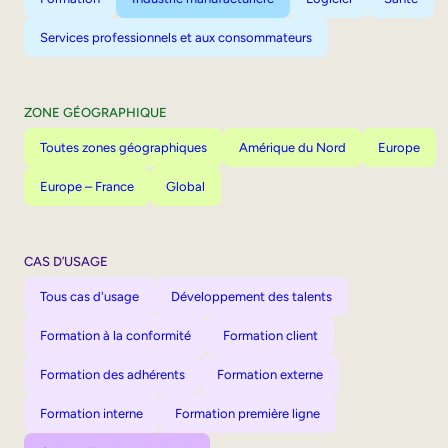
Services professionnels et aux consommateurs
ZONE GÉOGRAPHIQUE
Toutes zones géographiques
Amérique du Nord
Europe
Europe – France
Global
CAS D’USAGE
Tous cas d'usage
Développement des talents
Formation à la conformité
Formation client
Formation des adhérents
Formation externe
Formation interne
Formation première ligne