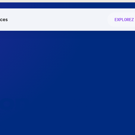
ces
EXPLOREZ
és
on fonctio
té
e
 preuve.