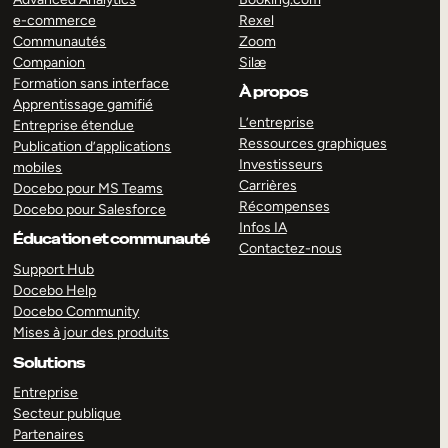
e-commerce
Rexel
Communautés
Zoom
Companion
Silæ
Formation sans interface
À propos
Apprentissage gamifié
L’entreprise
Entreprise étendue
Ressources graphiques
Publication d’applications
Investisseurs
mobiles
Carrières
Docebo pour MS Teams
Récompenses
Docebo pour Salesforce
Infos IA
Éducation et communauté
Contactez-nous
Support Hub
Docebo Help
Docebo Community
Mises à jour des produits
Solutions
Entreprise
Secteur publique
Partenaires