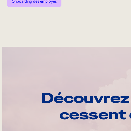
Onboarding des employés
Découvrez 
cessent 