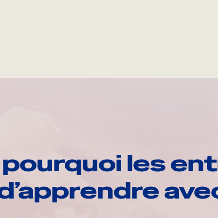
pourquoi les ent
d’apprendre av