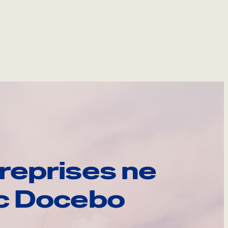
reprises ne
ec Docebo