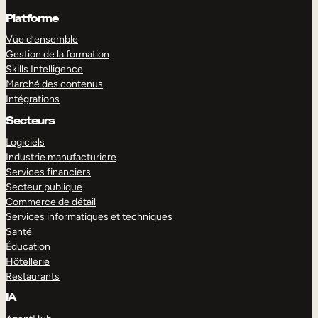
Platforme
Vue d’ensemble
Gestion de la formation
Skills Intelligence
Marché des contenus
Intégrations
Secteurs
Logiciels
Industrie manufacturiere
Services financiers
Secteur publique
Commerce de détail
Services informatiques et techniques
Santé
Éducation
Hôtellerie
Restaurants
IA