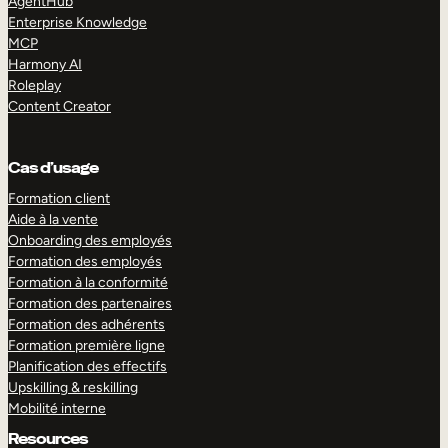
AgentHub
Enterprise Knowledge
MCP
Harmony AI
Roleplay
Content Creator
Cas d’usage
Formation client
Aide à la vente
Onboarding des employés
Formation des employés
Formation à la conformité
Formation des partenaires
Formation des adhérents
Formation première ligne
Planification des effectifs
Upskilling & reskilling
Mobilité interne
Resources