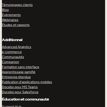
Témoignages clients
Blog
Événements
Webinaires
Études et rapports
Additionnel
Advanced Analytics
e-commerce
Communautés
Companion
Formation sans interface
Apprentissage gamifié
Entreprise étendue
Publication d’applications mobiles
Docebo pour MS Teams
Docebo pour Salesforce
Éducation et communauté
Support Hub