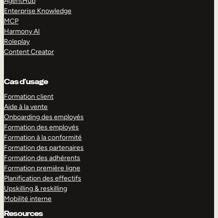
AgentHub
Enterprise Knowledge
MCP
Harmony AI
Roleplay
Content Creator
Cas d’usage
Formation client
Aide à la vente
Onboarding des employés
Formation des employés
Formation à la conformité
Formation des partenaires
Formation des adhérents
Formation première ligne
Planification des effectifs
Upskilling & reskilling
Mobilité interne
Resources