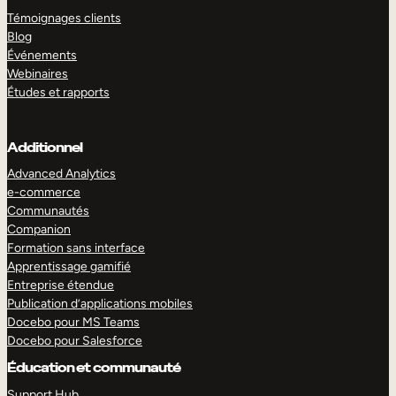
Témoignages clients
Blog
Événements
Webinaires
Études et rapports
Additionnel
Advanced Analytics
e-commerce
Communautés
Companion
Formation sans interface
Apprentissage gamifié
Entreprise étendue
Publication d’applications mobiles
Docebo pour MS Teams
Docebo pour Salesforce
Éducation et communauté
Support Hub