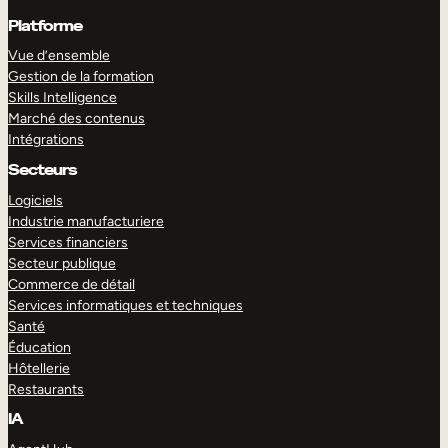
Platforme
Vue d’ensemble
Gestion de la formation
Skills Intelligence
Marché des contenus
Intégrations
Secteurs
Logiciels
Industrie manufacturiere
Services financiers
Secteur publique
Commerce de détail
Services informatiques et techniques
Santé
Éducation
Hôtellerie
Restaurants
IA