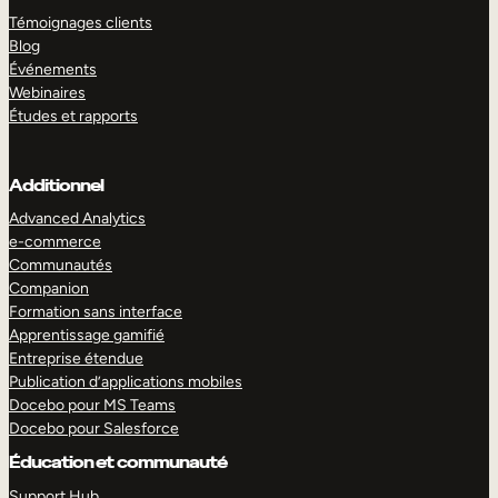
Témoignages clients
Blog
Événements
Webinaires
Études et rapports
Additionnel
Advanced Analytics
e-commerce
Communautés
Companion
Formation sans interface
Apprentissage gamifié
Entreprise étendue
Publication d’applications mobiles
Docebo pour MS Teams
Docebo pour Salesforce
Éducation et communauté
Support Hub