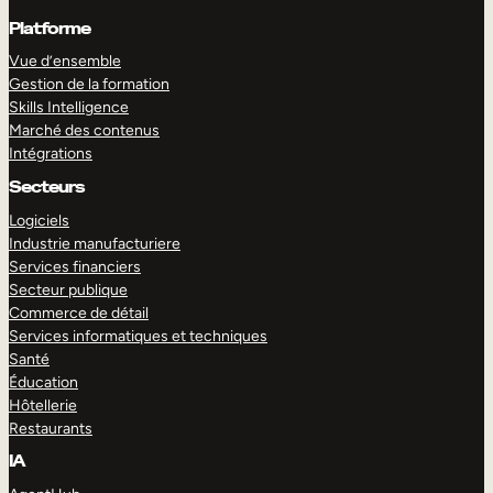
Platforme
Vue d’ensemble
Gestion de la formation
Skills Intelligence
Marché des contenus
Intégrations
Secteurs
Logiciels
Industrie manufacturiere
Services financiers
Secteur publique
Commerce de détail
Services informatiques et techniques
Santé
Éducation
Hôtellerie
Restaurants
IA