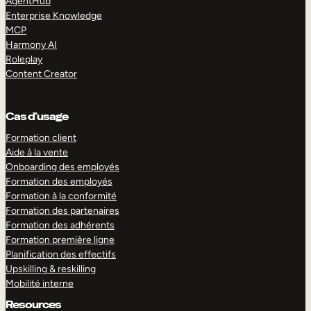
AgentHub
Enterprise Knowledge
MCP
Harmony AI
Roleplay
Content Creator
Cas d’usage
Formation client
Aide à la vente
Onboarding des employés
Formation des employés
Formation à la conformité
Formation des partenaires
Formation des adhérents
Formation première ligne
Planification des effectifs
Upskilling & reskilling
Mobilité interne
Resources