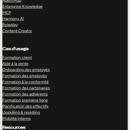
AgentHub
Enterprise Knowledge
MCP
Harmony AI
Roleplay
Content Creator
Cas d’usage
Formation client
Aide à la vente
Onboarding des employés
Formation des employés
Formation à la conformité
Formation des partenaires
Formation des adhérents
Formation première ligne
Planification des effectifs
Upskilling & reskilling
Mobilité interne
Resources