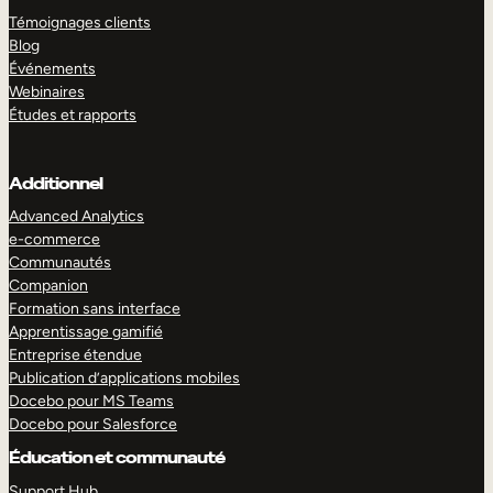
Témoignages clients
Blog
Événements
Webinaires
Études et rapports
Additionnel
Advanced Analytics
e-commerce
Communautés
Companion
Formation sans interface
Apprentissage gamifié
Entreprise étendue
Publication d’applications mobiles
Docebo pour MS Teams
Docebo pour Salesforce
Éducation et communauté
Support Hub