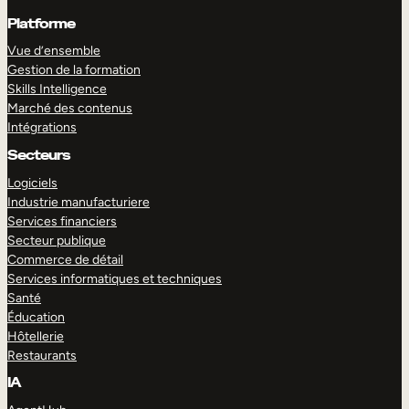
Platforme
Vue d’ensemble
Gestion de la formation
Skills Intelligence
Marché des contenus
Intégrations
Secteurs
Logiciels
Industrie manufacturiere
Services financiers
Secteur publique
Commerce de détail
Services informatiques et techniques
Santé
Éducation
Hôtellerie
Restaurants
IA