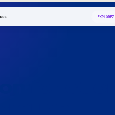
ces
EXPLOREZ
és
on fonctio
té
e
 preuve.