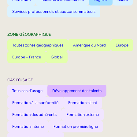
Services professionnels et aux consommateurs
ZONE GÉOGRAPHIQUE
Toutes zones géographiques
Amérique du Nord
Europe
Europe – France
Global
CAS D’USAGE
Tous cas d'usage
Développement des talents
Formation à la conformité
Formation client
Formation des adhérents
Formation externe
Formation interne
Formation première ligne