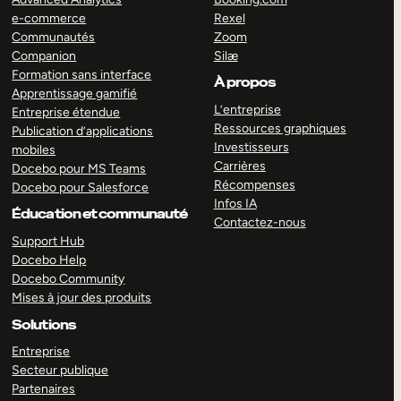
e-commerce
Rexel
Communautés
Zoom
Companion
Silæ
Formation sans interface
À propos
Apprentissage gamifié
L’entreprise
Entreprise étendue
Ressources graphiques
Publication d’applications
Investisseurs
mobiles
Carrières
Docebo pour MS Teams
Récompenses
Docebo pour Salesforce
Infos IA
Éducation et communauté
Contactez-nous
Support Hub
Docebo Help
Docebo Community
Mises à jour des produits
Solutions
Entreprise
Secteur publique
Partenaires