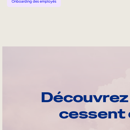
Onboarding des employés
Découvrez 
cessent 