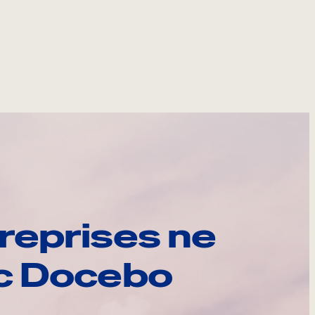
reprises ne
ec Docebo