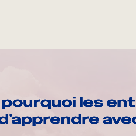
pourquoi les ent
d’apprendre av