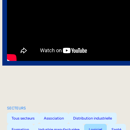
SECTEURS
Tous secteurs
Association
Distribution industrielle
Formation
Industrie manufacturière
Logiciel
Santé