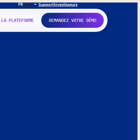
FR
EN
IT
Support
Investisseurs
 LA PLATEFORME
DEMANDEZ VOTRE DÉMO
nne.