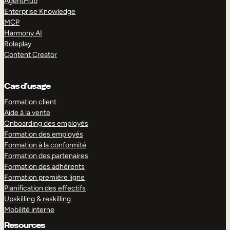
AgentHub
Enterprise Knowledge
MCP
Harmony AI
Roleplay
Content Creator
Cas d’usage
Formation client
Aide à la vente
Onboarding des employés
Formation des employés
Formation à la conformité
Formation des partenaires
Formation des adhérents
Formation première ligne
Planification des effectifs
Upskilling & reskilling
Mobilité interne
Resources