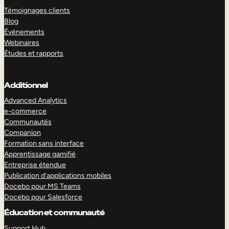
Témoignages clients
Blog
Événements
Webinaires
Études et rapports
Additionnel
Advanced Analytics
e-commerce
Communautés
Companion
Formation sans interface
Apprentissage gamifié
Entreprise étendue
Publication d’applications mobiles
Docebo pour MS Teams
Docebo pour Salesforce
Éducation et communauté
Support Hub