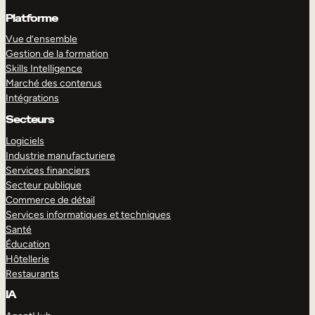
Platforme
Vue d’ensemble
Gestion de la formation
Skills Intelligence
Marché des contenus
Intégrations
Secteurs
Logiciels
Industrie manufacturiere
Services financiers
Secteur publique
Commerce de détail
Services informatiques et techniques
Santé
Éducation
Hôtellerie
Restaurants
IA