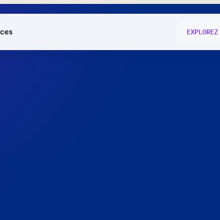
ces
EXPLOREZ
és
on fonctio
té
e
 preuve.