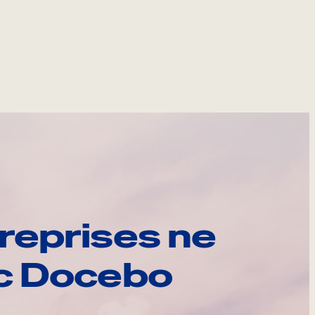
reprises ne
ec Docebo