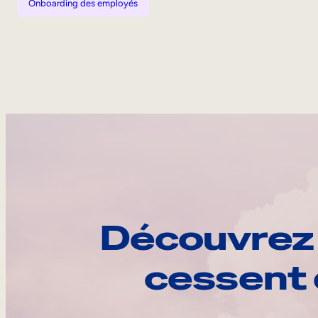
Onboarding des employés
Découvrez 
cessent 