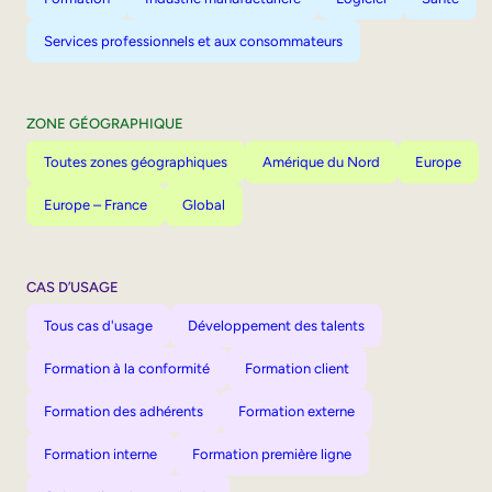
Services professionnels et aux consommateurs
ZONE GÉOGRAPHIQUE
Toutes zones géographiques
Amérique du Nord
Europe
Europe – France
Global
CAS D’USAGE
Tous cas d'usage
Développement des talents
Formation à la conformité
Formation client
Formation des adhérents
Formation externe
Formation interne
Formation première ligne