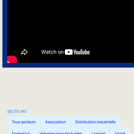
SECTEURS
Tous secteurs
Association
Distribution industrielle
Formation
Industrie manufacturière
Logiciel
Santé