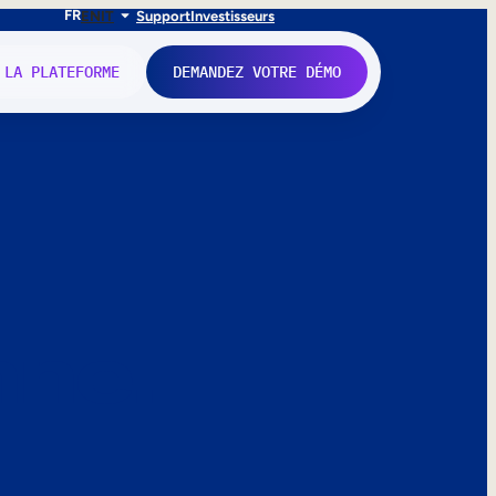
FR
EN
IT
Support
Investisseurs
 LA PLATEFORME
DEMANDEZ VOTRE DÉMO
nne.