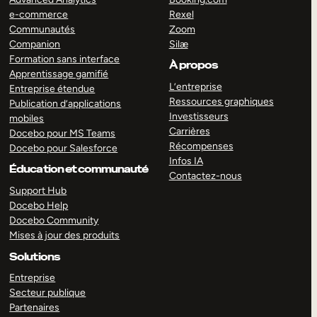
e-commerce
Rexel
Communautés
Zoom
Companion
Silæ
Formation sans interface
À propos
Apprentissage gamifié
L’entreprise
Entreprise étendue
Ressources graphiques
Publication d’applications
Investisseurs
mobiles
Carrières
Docebo pour MS Teams
Récompenses
Docebo pour Salesforce
Infos IA
Éducation et communauté
Contactez-nous
Support Hub
Docebo Help
Docebo Community
Mises à jour des produits
Solutions
Entreprise
Secteur publique
Partenaires