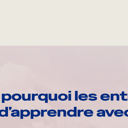
pourquoi les ent
d’apprendre av