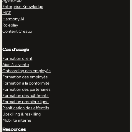
AgentHub
Enterprise Knowledge
MCP
Harmony AI
Roleplay
Content Creator
Cas d’usage
Formation client
Aide à la vente
Onboarding des employés
Formation des employés
Formation à la conformité
Formation des partenaires
Formation des adhérents
Formation première ligne
Planification des effectifs
Upskilling & reskilling
Mobilité interne
Resources