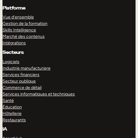
Platforme
Vue d’ensemble
Gestion de la formation
Skills Intelligence
Marché des contenus
Intégrations
Secteurs
Logiciels
Industrie manufacturiere
Services financiers
Secteur publique
Commerce de détail
Services informatiques et techniques
Santé
Éducation
Hôtellerie
Restaurants
IA