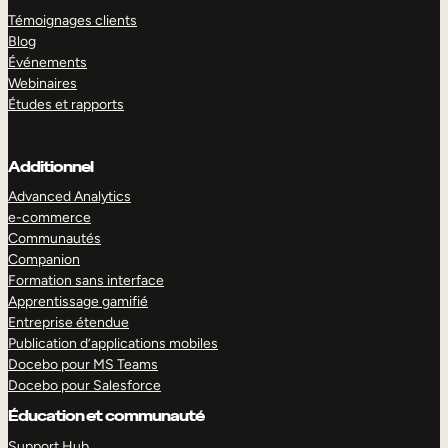
Témoignages clients
Blog
Événements
Webinaires
Études et rapports
Additionnel
Advanced Analytics
e-commerce
Communautés
Companion
Formation sans interface
Apprentissage gamifié
Entreprise étendue
Publication d’applications mobiles
Docebo pour MS Teams
Docebo pour Salesforce
Éducation et communauté
Support Hub