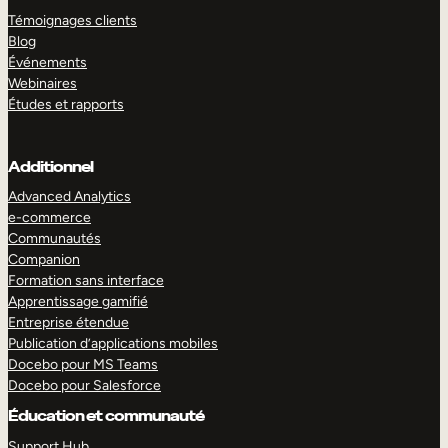
Témoignages clients
Blog
Événements
Webinaires
Études et rapports
Additionnel
Advanced Analytics
e-commerce
Communautés
Companion
Formation sans interface
Apprentissage gamifié
Entreprise étendue
Publication d’applications mobiles
Docebo pour MS Teams
Docebo pour Salesforce
Éducation et communauté
Support Hub