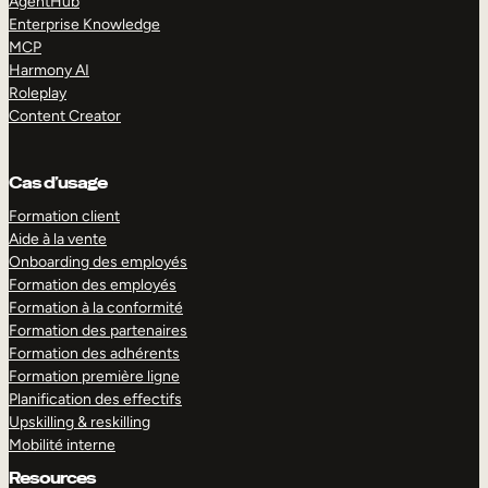
AgentHub
Enterprise Knowledge
MCP
Harmony AI
Roleplay
Content Creator
Cas d’usage
Formation client
Aide à la vente
Onboarding des employés
Formation des employés
Formation à la conformité
Formation des partenaires
Formation des adhérents
Formation première ligne
Planification des effectifs
Upskilling & reskilling
Mobilité interne
Resources