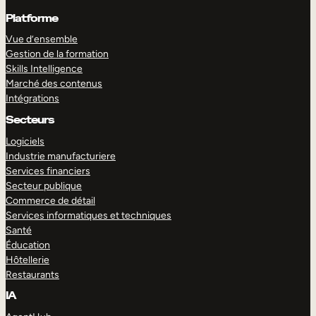
Platforme
Vue d’ensemble
Gestion de la formation
Skills Intelligence
Marché des contenus
Intégrations
Secteurs
Logiciels
Industrie manufacturiere
Services financiers
Secteur publique
Commerce de détail
Services informatiques et techniques
Santé
Éducation
Hôtellerie
Restaurants
IA