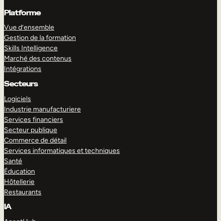
Platforme
Vue d’ensemble
Gestion de la formation
Skills Intelligence
Marché des contenus
Intégrations
Secteurs
Logiciels
Industrie manufacturiere
Services financiers
Secteur publique
Commerce de détail
Services informatiques et techniques
Santé
Éducation
Hôtellerie
Restaurants
IA