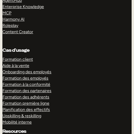
AgentHub
Enterprise Knowledge
MCP
Harmony AI
Roleplay
Content Creator
Cas d’usage
Formation client
Aide à la vente
Onboarding des employés
Formation des employés
Formation à la conformité
Formation des partenaires
Formation des adhérents
Formation première ligne
Planification des effectifs
Upskilling & reskilling
Mobilité interne
Resources