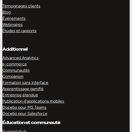
Témoignages clients
Blog
Événements
Webinaires
Études et rapports
Additionnel
Advanced Analytics
e-commerce
Communautés
Companion
Formation sans interface
Apprentissage gamifié
Entreprise étendue
Publication d’applications mobiles
Docebo pour MS Teams
Docebo pour Salesforce
Éducation et communauté
Support Hub