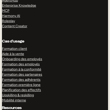
AgentHub
Enterprise Knowledge
MCP
Harmony AI
Roleplay
Content Creator
Cas d’usage
Formation client
Aide à la vente
Onboarding des employés
Formation des employés
Formation à la conformité
Formation des partenaires
Formation des adhérents
Formation première ligne
Planification des effectifs
Upskilling & reskilling
Mobilité interne
Resources