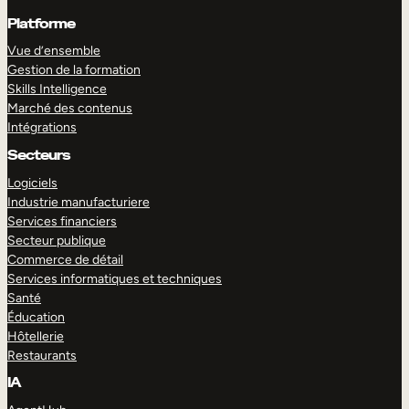
Platforme
Vue d’ensemble
Gestion de la formation
Skills Intelligence
Marché des contenus
Intégrations
Secteurs
Logiciels
Industrie manufacturiere
Services financiers
Secteur publique
Commerce de détail
Services informatiques et techniques
Santé
Éducation
Hôtellerie
Restaurants
IA