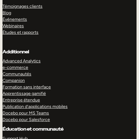
Témoignages clients
Blog
Événements
Webinaires
Études et rapports
Additionnel
Advanced Analytics
e-commerce
Communautés
Companion
Formation sans interface
Apprentissage gamifié
Entreprise étendue
Publication d’applications mobiles
Docebo pour MS Teams
Docebo pour Salesforce
Éducation et communauté
Support Hub