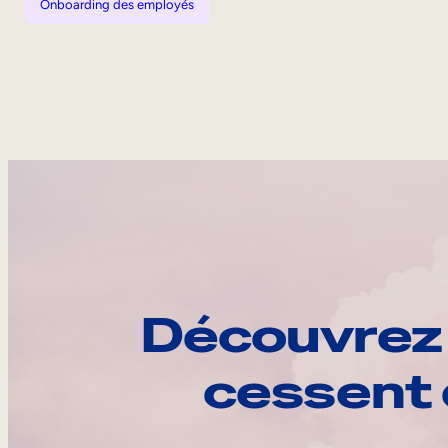
Onboarding des employés
Découvrez 
cessent 