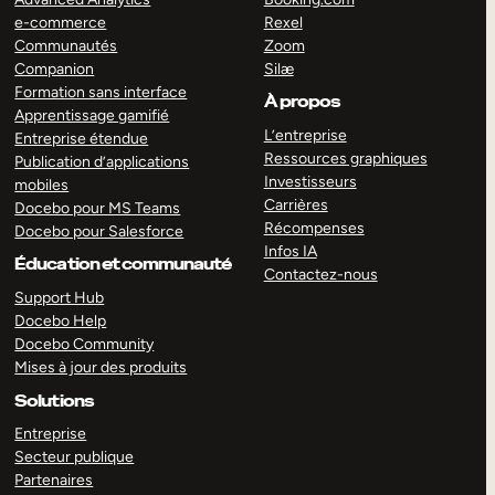
e-commerce
Rexel
Communautés
Zoom
Companion
Silæ
Formation sans interface
À propos
Apprentissage gamifié
L’entreprise
Entreprise étendue
Ressources graphiques
Publication d’applications
Investisseurs
mobiles
Carrières
Docebo pour MS Teams
Récompenses
Docebo pour Salesforce
Infos IA
Éducation et communauté
Contactez-nous
Support Hub
Docebo Help
Docebo Community
Mises à jour des produits
Solutions
Entreprise
Secteur publique
Partenaires