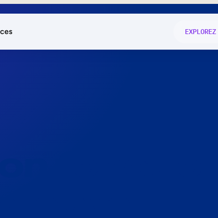
ces
EXPLOREZ
és
on fonctio
té
e
 preuve.