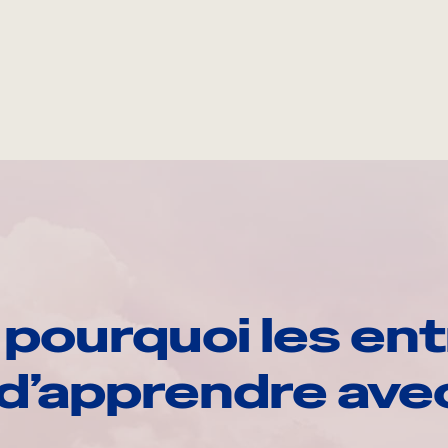
pourquoi les ent
d’apprendre av