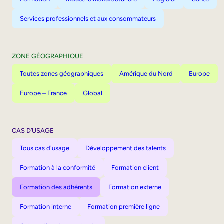
Services professionnels et aux consommateurs
ZONE GÉOGRAPHIQUE
Toutes zones géographiques
Amérique du Nord
Europe
Europe – France
Global
CAS D’USAGE
Tous cas d'usage
Développement des talents
Formation à la conformité
Formation client
Formation des adhérents
Formation externe
Formation interne
Formation première ligne