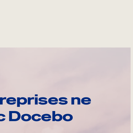
reprises ne
ec Docebo