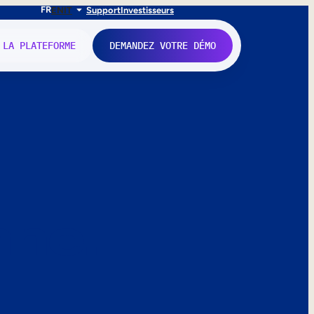
FR
EN
IT
Support
Investisseurs
 LA PLATEFORME
DEMANDEZ VOTRE DÉMO
nne.