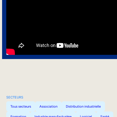
SECTEURS
Tous secteurs
Association
Distribution industrielle
Formation
Industrie manufacturière
Logiciel
Santé